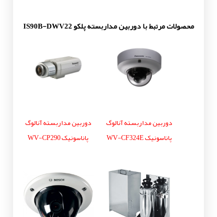
محصولات مرتبط با دوربین مداربسته پلکو IS90B-DWV22
دوربین مداربسته آنالوگ
دوربین مداربسته آنالوگ
پاناسونیک WV-CF324E
پاناسونیک WV-CP290