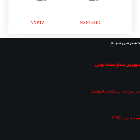
NXPTZ
NXPTZHD
دسترسی سریع
دوربین مداربسته بوش
دوربین مداربسته پاناسونیک
سرج ارستر OBO