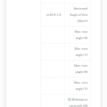
Horizontal
2.4° to 60.9°
Angle of View
(HAoV)
Min. view
–
angle (H)
Min. view
–
angle (V)
Max. view
–
angle (H)
Max. view
–
angle (V)
DCRI distances
(in m with 100