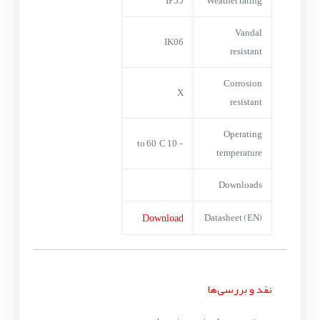
IP55
Weather rating
Vandal
IK06
resistant
Corrosion
X
resistant
Operating
-10° to 60° C
temperature
Downloads
Download
Datasheet (EN)
نقد و بررسی‌ها