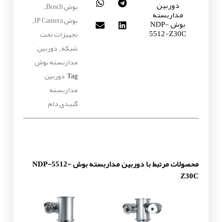
دوربین
بوش Bosch
,
مداربسته
بوش IP Camera
بوش NDP-
,
5512-Z30C
تجهیزات تحت
شبکه
دوربین
,
مداربسته بوش
دوربین
Tag
مداربسته
گنبدی دام
محصولات مرتبط با دوربین مداربسته بوش NDP-5512-
Z30C