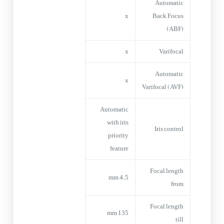
Automatic
x
Back Focus
(ABF)
x
Varifocal
Automatic
x
Varifocal (AVF)
Automatic
with iris
Iris control
priority
feature
Focal length
4.5 mm
from
Focal length
135 mm
till