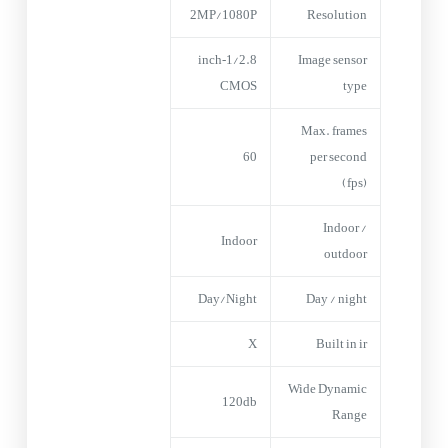
2MP/1080P
Resolution
1/2.8‑inch
Image sensor
CMOS
type
Max. frames
60
per second
(fps)
Indoor /
Indoor
outdoor
Day/Night
Day / night
X
Built in ir
Wide Dynamic
120db
Range