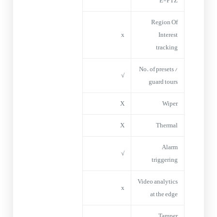
E-PTZ
Region Of
x
Interest
tracking
No. of presets /
√
guard tours
X
Wiper
X
Thermal
Alarm
√
triggering
Video analytics
x
at the edge
Tamper