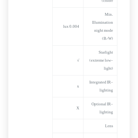
(color)
Min.
Illumination
0.004 lux
night mode
(B/W)
Starlight
√
(extreme low-
light)
Integrated IR-
x
lighting
Optional IR-
X
lighting
Lens