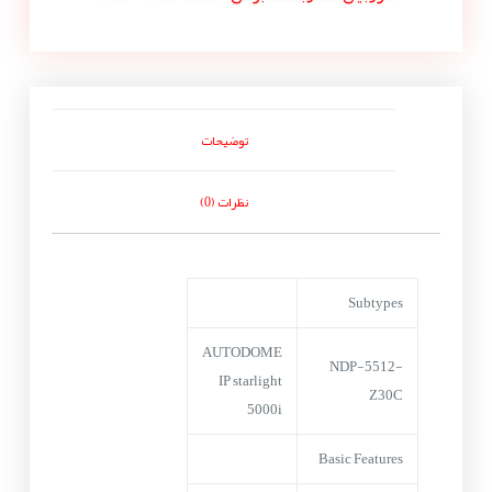
توضیحات
نظرات (0)
Subtypes
AUTODOME
NDP-5512-
IP starlight
Z30C
5000i
Basic Features