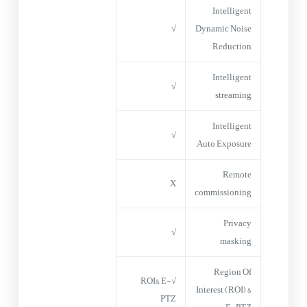
Intelligent
√
Dynamic Noise
Reduction
Intelligent
√
streaming
Intelligent
√
Auto Exposure
Remote
X
commissioning
Privacy
√
masking
Region Of
√ROI& E-
Interest (ROI) &
PTZ