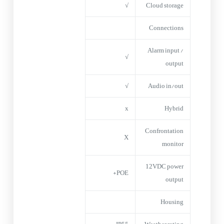
√
Cloud storage
Connections
Alarm input /
√
output
√
Audio in/out
x
Hybrid
Confrontation
X
monitor
12VDC power
POE+
output
Housing