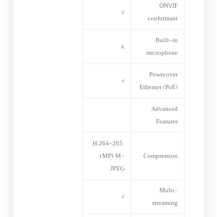
ONVIF
√
conformant
Built-in
x
microphone
Power over
√
Ethernet (PoE)
Advanced
Features
H.264-265
(MP); M-
Compression
JPEG
Multi-
√
streaming