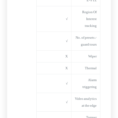
E-PTZ
Region Of
√
Interest
tracking
No. of presets /
√
guard tours
X
Wiper
X
Thermal
Alarm
√
triggering
Video analytics
√
at the edge
Tamper