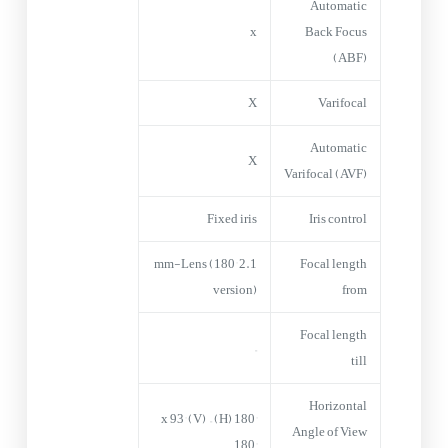
Automatic
x
Back Focus
(ABF)
X
Varifocal
Automatic
X
Varifocal (AVF)
Fixed iris
Iris control
2.1 mm-Lens (180°
Focal length
version)
from
Focal length
–
till
Horizontal
–
180° (H) x 93° (V)
Angle of View
180°