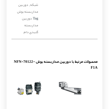
شبکه
دوربین
,
مداربسته بوش
دوربین
Tag
مداربسته
گنبدی دام
محصولات مرتبط با دوربین مداربسته بوش NFN-70122-
F1A