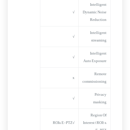
Intelligent
√
Dynamic Noise
Reduction
Intelligent
√
streaming
Intelligent
√
Auto Exposure
Remote
x
commissioning
Privacy
√
masking
Region Of
√ROI& E-PTZ
Interest (ROI) &