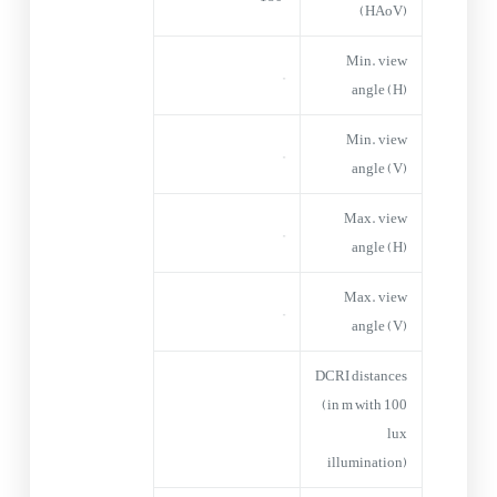
(HAoV)
Min. view
–
angle (H)
Min. view
–
angle (V)
Max. view
–
angle (H)
Max. view
–
angle (V)
DCRI distances
(in m with 100
lux
illumination)