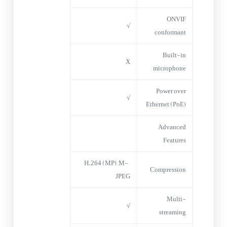
ONVIF
√
conformant
Built-in
X
microphone
Power over
√
Ethernet (PoE)
Advanced
Features
H.264 (MP); M-
Compression
JPEG
Multi-
√
streaming