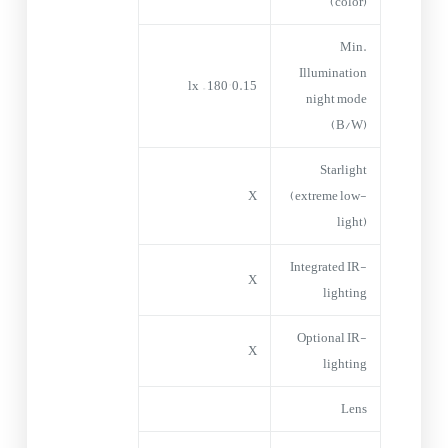
(color)
Min.
Illumination
–
180°
0.15 lx
night mode
(B/W)
Starlight
X
(extreme low-
light)
Integrated IR-
X
lighting
Optional IR-
X
lighting
Lens