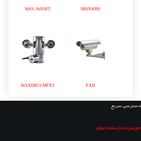
WAS-WASPT
MHXWBS
MAXIMUS MPXT
EXH
دسترسی سریع
دوربین مداربسته بوش