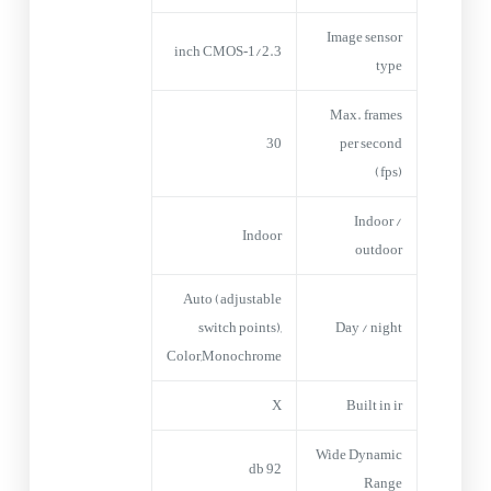
Image sensor
1/2.3‑inch CMOS
type
Max. frames
30
per second
(fps)
Indoor /
Indoor
outdoor
Auto (adjustable
switch points),
Day / night
Color,Monochrome
X
Built in ir
Wide Dynamic
92 db
Range