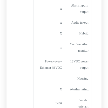
Alarm input /
x
output
x
Audio in/out
X
Hybrid
Confrontation
x
monitor
Power-over-
12VDC power
Ethernet 48 VDC
output
Housing
X
Weather rating
Vandal
IK06
resistant