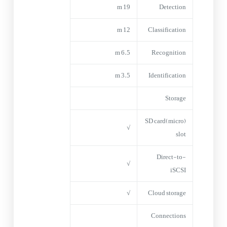
19 m
Detection
12 m
Classification
6.5 m
Recognition
3.5 m
Identification
Storage
(micro)SD card
√
slot
Direct-to-
√
iSCSI
√
Cloud storage
Connections