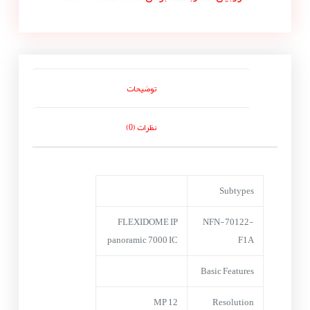
توضیحات
نظرات (0)
Subtypes
FLEXIDOME IP
NFN-70122-
panoramic 7000 IC
F1A
Basic Features
12 MP
Resolution