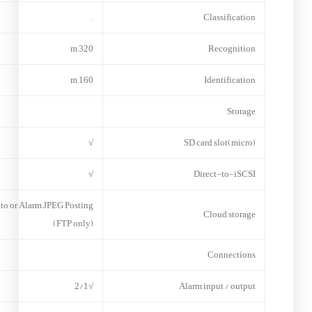
–
Classification
320 m
Recognition
160 m
Identification
Storage
√
(micro)SD card slot
√
Direct-to-iSCSI
to or Alarm JPEG Posting
Cloud storage
(FTP only)
Connections
√2/1
Alarm input / output