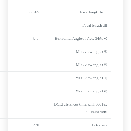
65 mm
Focal length from
Focal length till
9.6°
Horizontal Angle of View (HAoV)
Min. view angle (H)
Min. view angle (V)
Max. view angle (H)
Max. view angle (V)
DCRI distances (in m with 100 lux
illumination)
1270 m
Detection