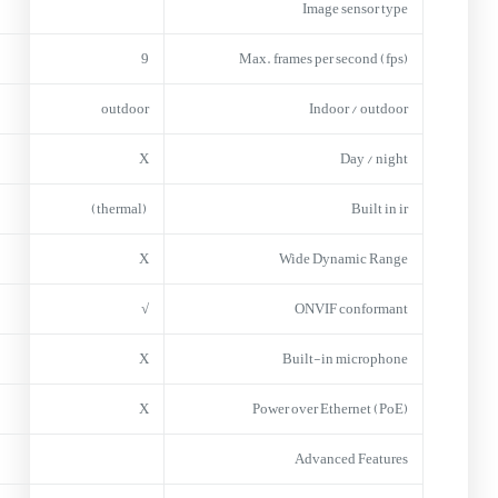
Image sensor type
9
Max. frames per second (fps)
outdoor
Indoor / outdoor
X
Day / night
(thermal)
Built in ir
X
Wide Dynamic Range
√
ONVIF conformant
X
Built-in microphone
X
Power over Ethernet (PoE)
Advanced Features