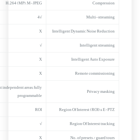
H.264 (MP); M-JPEG
Compression
√4
Multi-streaming
X
Intelligent Dynamic Noise Reduction
√
Intelligent streaming
X
Intelligent Auto Exposure
X
Remote commissioning
t independent areas, fully
Privacy masking
programmable
ROI
Region Of Interest (ROI) & E-PTZ
√
Region Of Interest tracking
X
No. of presets / guard tours