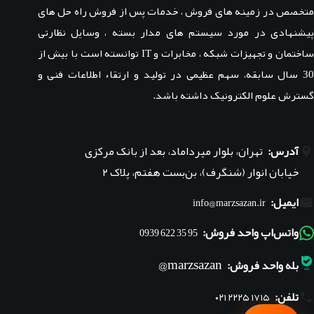
متخصص در زمینه های فروش ، خدمات پس از فروش راه حل های
پیشنهادی در مورد سیستم های مدار بسته ، وسایل نظارتی
ساختمان و تجهیزات شبکه ، مخابرات و IT توانسته است با بیش از
30 سال سابقه، سهم عظیمی در تولید و ارتقاء اطلاعات فنی و
گسترش علوم الکترونیک داشته باشد.
آدرس:
تهران، بلوار میرداماد، بعد از بانک مرکزی
خیابان انوار (شنگرف)، بن‌بست هفتم، پلاک ۲
ایمیل:
info@marzsazan.ir
واتس‌اپ واحد فروش:
95 35 622 0939
marzsazan@
بله واحد فروش:
تلفن:
۰۲۱ ۲۲۲۵ ۱۷۱۵