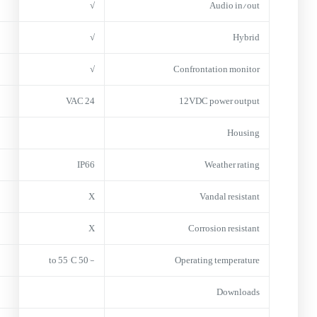
√
Audio in/out
√
Hybrid
√
Confrontation monitor
24 VAC
12VDC power output
Housing
IP66
Weather rating
X
Vandal resistant
X
Corrosion resistant
-50° to 55° C
Operating temperature
Downloads