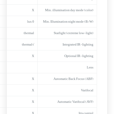
X
Min. illumination day mode (color)
0 lux
Min. Illumination night mode (B/W)
thermal
Starlight (extreme low-light)
√thermal
Integrated IR-lighting
X
Optional IR-lighting
Lens
X
Automatic Back Focus (ABF)
X
Varifocal
X
Automatic Varifocal (AVF)
X
Iris control