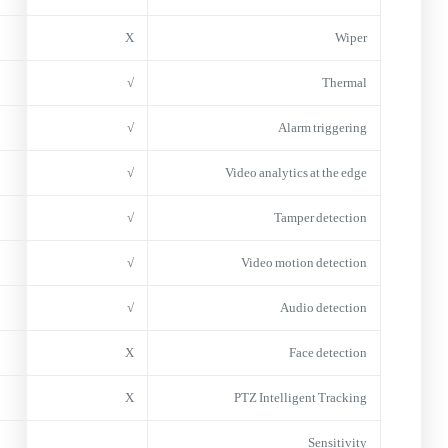
X
Wiper
√
Thermal
√
Alarm triggering
√
Video analytics at the edge
√
Tamper detection
√
Video motion detection
√
Audio detection
X
Face detection
X
PTZ Intelligent Tracking
Sensitivity