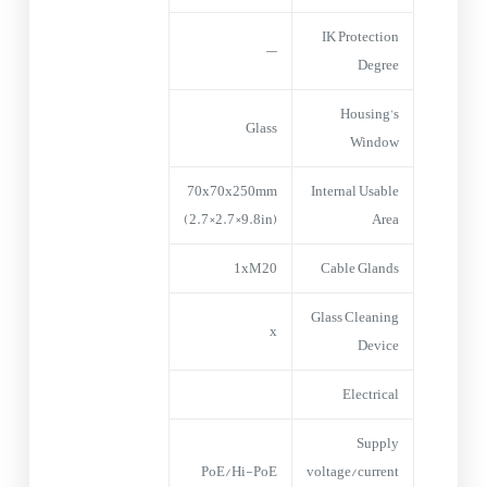
IK Protection
—
Degree
Housing’s
Glass
Window
70x70x250mm
Internal Usable
(2.7×2.7×9.8in)
Area
1xM20
Cable Glands
Glass Cleaning
x
Device
Electrical
Supply
PoE/Hi-PoE
voltage/current