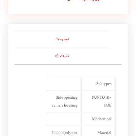
توضیحات
نظرات (0)
Subtypes
Side opening
PUNTO HI-
camera housing
POE
Mechanical
Technopolymer
Material