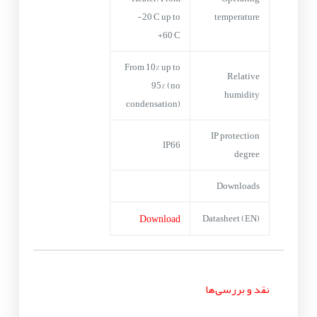
-20°C up to
temperature
+60°C
From 10% up to
Relative
95% (no
humidity
condensation)
IP protection
IP66
degree
Downloads
Download
Datasheet (EN)
نقد و بررسی‌ها