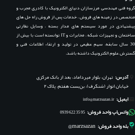
گروه فنی مهندسی مرزسازان دنیای الکترونیک با کادری مجرب و
متخصص در زمینه های فروش ، خدمات پس از فروش راه حل های
پیشنهادی در مورد سیستم های مدار بسته ، وسایل نظارتی
ساختمان و تجهیزات شبکه ، مخابرات و IT توانسته است با بیش از
30 سال سابقه، سهم عظیمی در تولید و ارتقاء اطلاعات فنی و
گسترش علوم الکترونیک داشته باشد.
آدرس:
تهران، بلوار میرداماد، بعد از بانک مرکزی
خیابان انوار (شنگرف)، بن‌بست هفتم، پلاک ۲
ایمیل:
info@marzsazan.ir
واتس‌اپ واحد فروش:
95 35 622 0939
marzsazan@
بله واحد فروش: