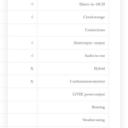
√
Direct-to-iSCSI
√
Cloud storage
Connections
√
Alarm input / output
√
Audio in/out
X
Hybrid
X
Confrontation monitor
12VDC power output
Housing
Weather rating