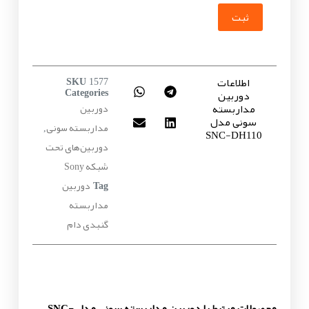
ثبت
اطلاعات
SKU
1577
دوربین
Categories
مداربسته
دوربین
سونی مدل
مداربسته سونی
,
SNC-DH110
دوربین‌های تحت
شبکه Sony
دوربین
Tag
مداربسته
گنبدی دام
محصولات مرتبط با دوربین مداربسته سونی مدل SNC-