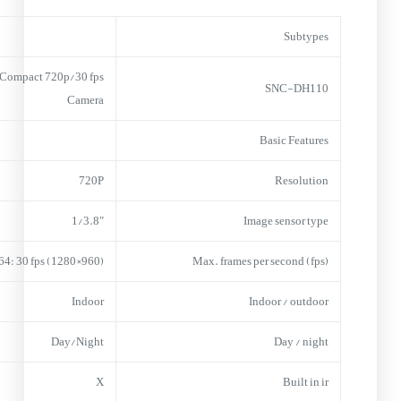
Subtypes
Compact 720p/30 fps
SNC-DH110
Camera
Basic Features
720P
Resolution
1/3.8″
Image sensor type
64: 30 fps (1280×960)
Max. frames per second (fps)
Indoor
Indoor / outdoor
Day/Night
Day / night
X
Built in ir