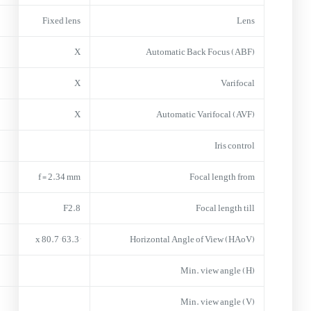
Fixed lens
Lens
X
Automatic Back Focus (ABF)
X
Varifocal
X
Automatic Varifocal (AVF)
Iris control
f = 2.34 mm
Focal length from
F2.8
Focal length till
63.3° x 80.7°
Horizontal Angle of View (HAoV)
Min. view angle (H)
Min. view angle (V)