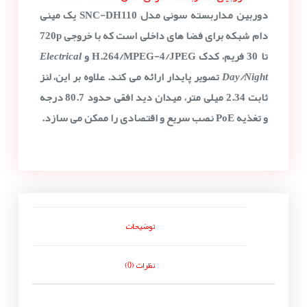
دوربین مداربسته سونی مدل SNC-DH110
یک مینی
دام شبکه برای فضا های داخلی است که با خروجی
720p
تا 30 فریم
، کدک
H.264/MPEG-4/JPEG
و
Electrical
Day/Night
تصویر پایدار ارائه می کند. علاوه بر این، لنز
ثابت
2.34 میلی متر
، میدان دید افقی حدود
80.7 درجه
و تغذیه
PoE
نصب سریع و اقتصادی را ممکن می سازد.
توضیحات
نظرات (0)