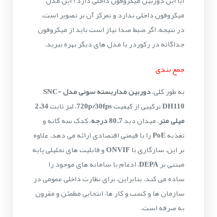
آیا این دوربین میکروفون داخلی دارد؟ این مدل
میکروفون داخلی ندارد و تمرکز آن بر تصویر است.
در نتیجه، اگر ضبط صدا نیاز است باید از میکروفون
جداگانه در رکوردر یا مدل های دیگر بهره ببرید.
جمع بندی
به طور کلی،
دوربین مداربسته سونی مدل SNC-
DH110
ترکیبی از کیفیت
720p/30fps
، لنز ثابت
2.34
میلی متر
، میدان دید
80.7 درجه
، کدک سه گانه و
تغذیه
PoE
را با قیمتی اقتصادی ارائه می دهد. علاوه
بر این، سازگاری با
ONVIF
و قابلیت های تحلیلی پایه
مبتنی بر
DEPA
، ادغام با سامانه های موجود را
ساده می کند. بنابراین، برای نظارت داخلی عمومی در
سازمان ها و کسب و کار ها، انتخابی مطمئن و مقرون
به صرفه است.