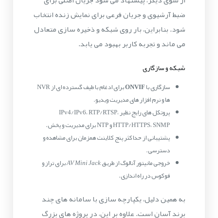
ضبط آرشیوی و جریان فرعی برای نمایش زنده انتخاب
شود. بنابراین، بار روی شبکه و ذخیره سازی متعادل
می ماند و تجربه کاربر بهبود می یابد.
شبکه و سازگاری
سازگاری با
ONVIF
برای ادغام با طیف گسترده ای از NVR
ها و نرم افزار های مدیریت ویدیو.
پروتکل های رایج نظیر IPv4/IPv6، RTP/RTSP،
HTTP/HTTPS، SNMP و NTP برای مدیریت و پخش.
پشتیبانی از حداکثر پنج کلاینت همزمان برای مشاهده و
دسترسی.
خروجی مانیتور آنالوگ از طریق
AV Mini Jack
برای تراز و
فوکوس در راه اندازی.
به همین دلیل، یکپارچه سازی با سامانه های چند
برند آسان است. علاوه بر این، در پروژه های بزرگ