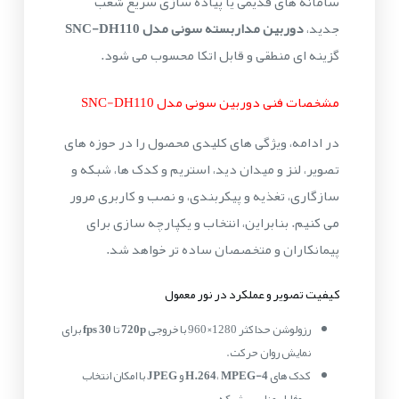
سامانه های قدیمی یا پیاده سازی سریع شعب
جدید،
دوربین مداربسته سونی مدل SNC-DH110
گزینه ای منطقی و قابل اتکا محسوب می شود.
مشخصات فنی دوربین سونی مدل SNC-DH110
در ادامه، ویژگی های کلیدی محصول را در حوزه های
تصویر، لنز و میدان دید، استریم و کدک ها، شبکه و
سازگاری، تغذیه و پیکربندی، و نصب و کاربری مرور
می کنیم. بنابراین، انتخاب و یکپارچه سازی برای
پیمانکاران و متخصصان ساده تر خواهد شد.
کیفیت تصویر و عملکرد در نور معمول
رزولوشن حداکثر 1280×960 با خروجی
720p
تا
30 fps
برای
نمایش روان حرکت.
کدک های
MPEG-4
،
H.264
و
JPEG
با امکان انتخاب
پروفایل مناسب شبکه.