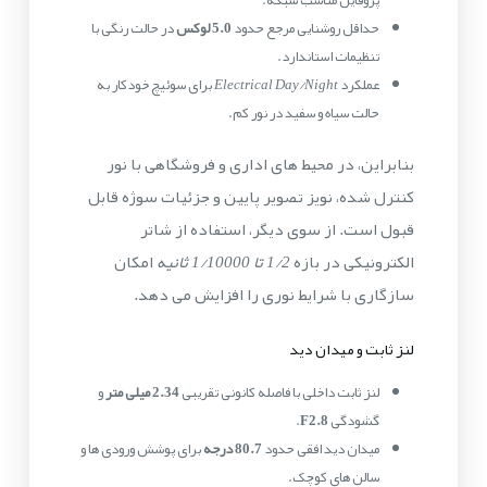
حداقل روشنایی مرجع حدود
5.0 لوکس
در حالت رنگی با
تنظیمات استاندارد.
عملکرد
Electrical Day/Night
برای سوئیچ خودکار به
حالت سیاه و سفید در نور کم.
بنابراین، در محیط های اداری و فروشگاهی با نور
کنترل شده، نویز تصویر پایین و جزئیات سوژه قابل
قبول است. از سوی دیگر، استفاده از شاتر
الکترونیکی در بازه
1/2 تا 1/10000 ثانیه
امکان
سازگاری با شرایط نوری را افزایش می دهد.
لنز ثابت و میدان دید
لنز ثابت داخلی با فاصله کانونی تقریبی
2.34 میلی متر
و
گشودگی
F2.8
.
میدان دید افقی حدود
80.7 درجه
برای پوشش ورودی ها و
سالن های کوچک.