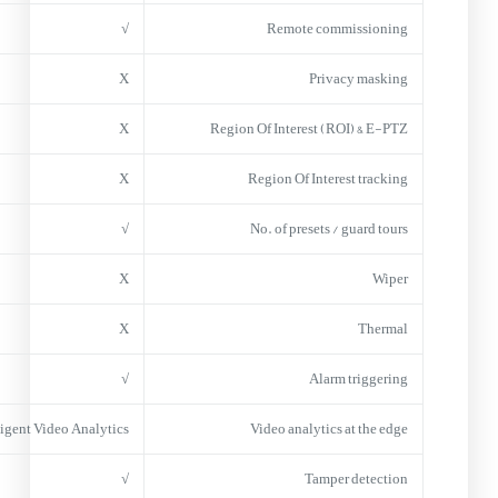
√
Remote commissioning
X
Privacy masking
X
Region Of Interest (ROI) & E-PTZ
X
Region Of Interest tracking
√
No. of presets / guard tours
X
Wiper
X
Thermal
√
Alarm triggering
ligent Video Analytics
Video analytics at the edge
√
Tamper detection