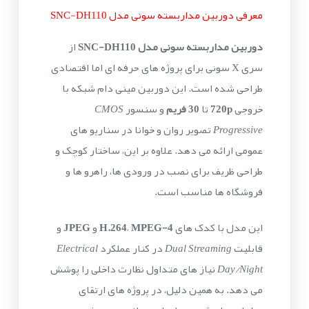
معرفی دوربین مداربسته سونی مدل SNC-DH110
دوربین مداربسته سونی مدل SNC-DH110
از
سری X سونی برای پروژه های حرفه ای اما اقتصادی
طراحی شده است. این دوربین مینی دام شبکه با
خروجی
720p
تا
30 فریم
و سنسور
CMOS
Progressive
تصویر روان و خوانا در سناریو های
عمومی ارائه می دهد. علاوه بر این، ساختار کوچک و
طراحی ظریف برای نصب در ورودی ها، راهرو ها و
فروشگاه ها مناسب است.
این مدل با کدک های
MPEG-4
،
H.264
و
JPEG
و
قابلیت
Dual Streaming
در کنار عملکرد
Electrical
Day/Night
نیاز های متداول نظارت داخلی را پوشش
می دهد. به همین دلیل، در پروژه های ارتقای