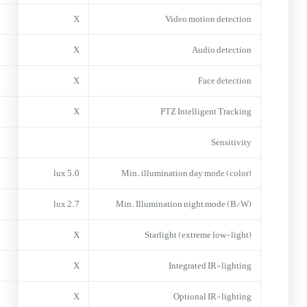
X
Video motion detection
X
Audio detection
X
Face detection
X
PTZ Intelligent Tracking
Sensitivity
5.0 lux
Min. illumination day mode (color)
2.7 lux
Min. Illumination night mode (B/W)
X
Starlight (extreme low-light)
X
Integrated IR-lighting
X
Optional IR-lighting