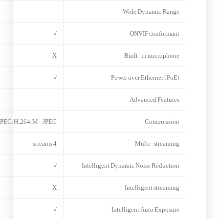
Wide Dynamic Range
√
ONVIF conformant
X
Built-in microphone
√
Power over Ethernet (PoE)
Advanced Features
JPEG; H.264; M- JPEG
Compression
4 streams
Multi-streaming
√
Intelligent Dynamic Noise Reduction
X
Intelligent streaming
√
Intelligent Auto Exposure