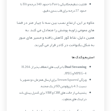
قابلیت تنظیم مکانیکی با
Pan
تا حدود 340 درجه و
Tilt
تا
حدود 57 درجه برای قاب بندی دقیق.
علاوه بر این، ارتفاع نصب بین سه تا چهار متر در فضا
های عمومی زاویه پوشش را متعادل می کند. به
همین دلیل، نقاط کور کاهش یافته و مسیر های عبور
به شکل یکنواخت در کادر قرار می گیرند.
استریم و کدک ها
Dual Streaming
با ترکیب های انعطاف پذیر از H.264،
MPEG-4 و JPEG.
ویژگی
Stream Squared
برای ارسال همزمان دو تصویر با
نسبت 4:3 تا رزولوشن SD از یک صحنه.
پشتیبانی از حالت های
CBR
و
VBR
برای کنترل پهنای باند
در لینک های متفاوت.
از سوی دیگر، پیشنهاد می شود جریان اصلی برای