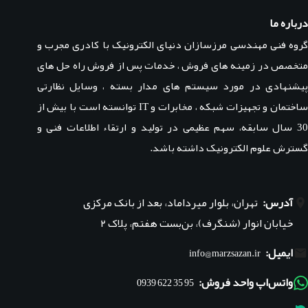
درباره ما
گروه فنی مهندسی مرزسازان دنیای الکترونیک با کادری مجرب و
متخصص در زمینه های فروش ، خدمات پس از فروش راه حل های
پیشنهادی در مورد سیستم های مدار بسته ، وسایل نظارتی
ساختمان و تجهیزات شبکه ، مخابرات و IT توانسته است با بیش از
30 سال سابقه، سهم عظیمی در تولید و ارتقاء اطلاعات فنی و
گسترش علوم الکترونیک داشته باشد.
آدرس:
تهران، بلوار میرداماد، بعد از بانک مرکزی
خیابان انوار (شنگرف)، بن‌بست هفتم، پلاک ۲
ایمیل:
info@marzsazan.ir
واتس‌اپ واحد فروش:
95 35 622 0939