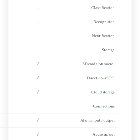
–
Classification
–
Recognition
–
Identification
Storage
√
(micro)SD card slot
√
Direct-to-iSCSI
√
Cloud storage
Connections
√
Alarm input / output
√
Audio in/out