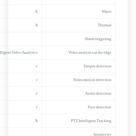
X
Wiper
X
Thermal
Alarm triggering
elligent Video Analytics
Video analytics at the edge
√
Tamper detection
√
Video motion detection
√
Audio detection
√
Face detection
X
PTZ Intelligent Tracking
Sensitivity