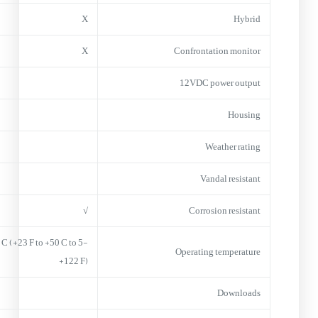
X
Hybrid
X
Confrontation monitor
12VDC power output
Housing
Weather rating
Vandal resistant
√
Corrosion resistant
-5 C (+23 F to +50 C to
Operating temperature
+122 F)
Downloads