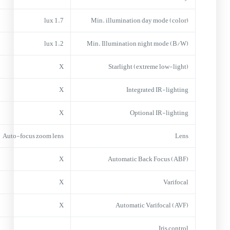
1.7 lux
Min. illumination day mode (color)
1.2 lux
Min. Illumination night mode (B/W)
X
Starlight (extreme low-light)
X
Integrated IR-lighting
X
Optional IR-lighting
Auto-focus zoom lens
Lens
X
Automatic Back Focus (ABF)
X
Varifocal
X
Automatic Varifocal (AVF)
Iris control