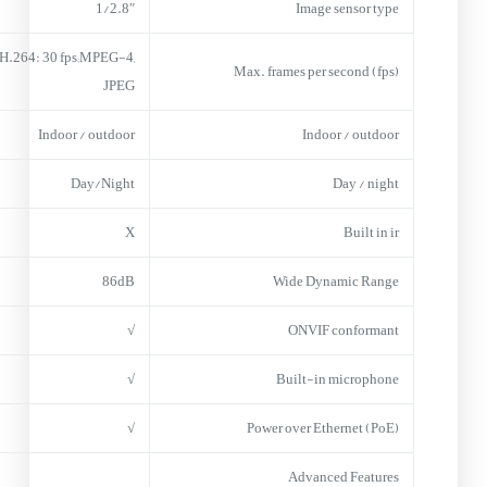
1/2.8″
Image sensor type
H.264: 30 fps;MPEG-4,
Max. frames per second (fps)
JPEG
Indoor / outdoor
Indoor / outdoor
Day/Night
Day / night
X
Built in ir
86dB
Wide Dynamic Range
√
ONVIF conformant
√
Built-in microphone
√
Power over Ethernet (PoE)
Advanced Features