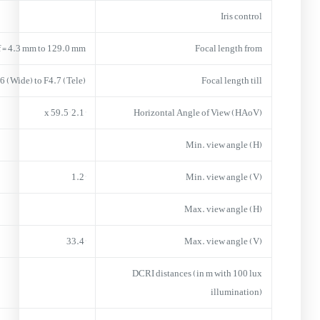
Iris control
f = 4.3 mm to 129.0 mm
Focal length from
6 (Wide) to F4.7 (Tele)
Focal length till
2.1° x 59.5°
Horizontal Angle of View (HAoV)
Min. view angle (H)
1.2°
Min. view angle (V)
Max. view angle (H)
33.4°
Max. view angle (V)
DCRI distances (in m with 100 lux
illumination)