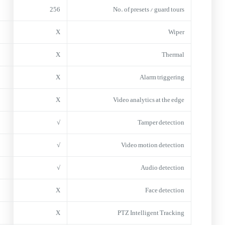
256
No. of presets / guard tours
X
Wiper
X
Thermal
X
Alarm triggering
X
Video analytics at the edge
√
Tamper detection
√
Video motion detection
√
Audio detection
X
Face detection
X
PTZ Intelligent Tracking