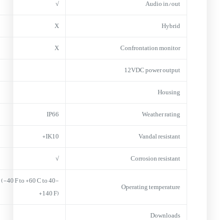
√
Audio in/out
X
Hybrid
X
Confrontation monitor
12VDC power output
Housing
IP66
Weather rating
IK10+
Vandal resistant
√
Corrosion resistant
0 C (-40 F to +60 C to
Operating temperature
+140 F)
Downloads