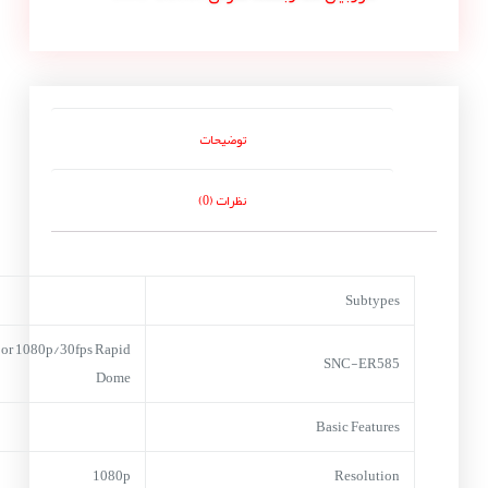
توضیحات
نظرات (0)
Subtypes
or 1080p/30fps Rapid
SNC-ER585
Dome
Basic Features
1080p
Resolution