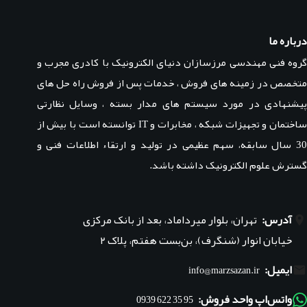
درباره ما
گروه فنی مهندسی مرزسازان دنیای الکترونیک با کادری مجرب و
متخصص در زمینه های فروش ، خدمات پس از فروش راه حل های
پیشنهادی در مورد سیستم های مدار بسته ، وسایل نظارتی
ساختمان و تجهیزات شبکه ، مخابرات و IT توانسته است با بیش از
30 سال سابقه، سهم عظیمی در تولید و ارتقاء اطلاعات فنی و
گسترش علوم الکترونیک داشته باشد.
آدرس:
تهران، بلوار میرداماد، بعد از بانک مرکزی
خیابان انوار (شنگرف)، بن‌بست هفتم، پلاک ۲
ایمیل:
info@marzsazan.ir
واتس‌اپ واحد فروش:
95 35 622 0939