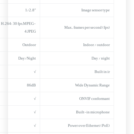
1/2.8″
Image sensor type
H.264: 30 fps;MPEG-
Max. frames per second (fps)
4;JPEG
Outdoor
Indoor / outdoor
Day/Night
Day / night
√
Built in ir
86dB
Wide Dynamic Range
√
ONVIF conformant
√
Built-in microphone
√
Power over Ethernet (PoE)