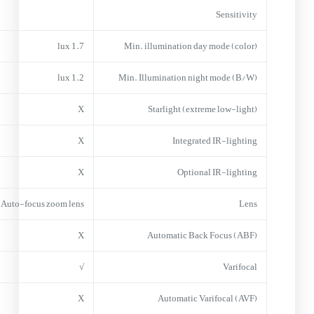
Sensitivity
1.7 lux
Min. illumination day mode (color)
1.2 lux
Min. Illumination night mode (B/W)
X
Starlight (extreme low-light)
X
Integrated IR-lighting
X
Optional IR-lighting
Auto-focus zoom lens
Lens
X
Automatic Back Focus (ABF)
√
Varifocal
X
Automatic Varifocal (AVF)