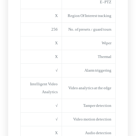
E-PTZ
X
Region Of Interest tracking
256
No. of presets / guard tours
X
Wiper
X
Thermal
√
Alarm triggering
Intelligent Video
Video analytics at the edge
Analytics
√
Tamper detection
√
Video motion detection
X
Audio detection