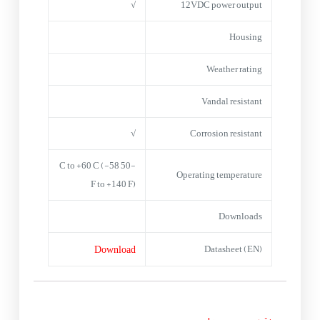
√
12VDC power output
Housing
Weather rating
Vandal resistant
√
Corrosion resistant
-50 C to +60 C (-58
Operating temperature
F to +140 F)
Downloads
Download
Datasheet (EN)