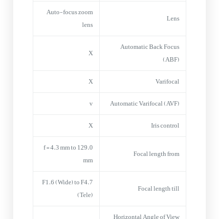
Auto-focus zoom
Lens
lens
Automatic Back Focus
X
(ABF)
X
Varifocal
v
Automatic Varifocal (AVF)
X
Iris control
f = 4.3 mm to 129.0
Focal length from
mm
F1.6 (Wide) to F4.7
Focal length till
(Tele)
Horizontal Angle of View