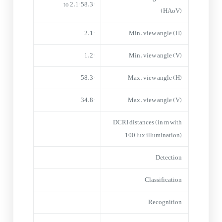
58.3° to 2.1°
(HAoV)
2.1°
Min. view angle (H)
1.2°
Min. view angle (V)
58.3°
Max. view angle (H)
34.8°
Max. view angle (V)
DCRI distances (in m with
100 lux illumination)
Detection
Classification
Recognition