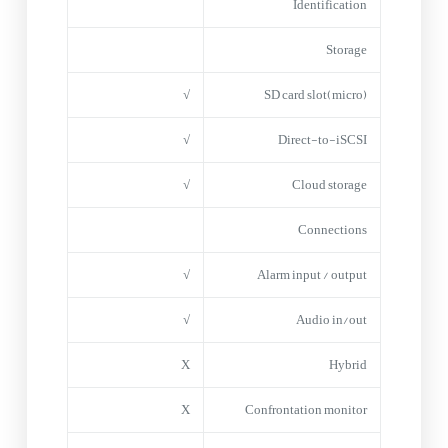
Identification
Storage
√
(micro)SD card slot
√
Direct-to-iSCSI
√
Cloud storage
Connections
√
Alarm input / output
√
Audio in/out
X
Hybrid
X
Confrontation monitor