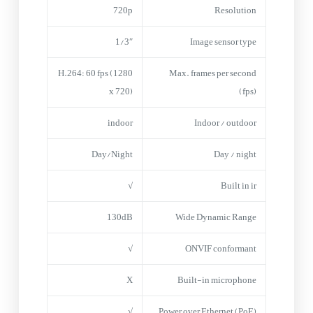
720p
Resolution
1/3″
Image sensor type
H.264: 60 fps (1280
Max. frames per second
x 720)
(fps)
indoor
Indoor / outdoor
Day/Night
Day / night
√
Built in ir
130dB
Wide Dynamic Range
√
ONVIF conformant
X
Built-in microphone
√
Power over Ethernet (PoE)