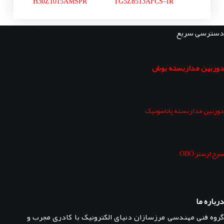
H30Z1015AMSPR
TG5Z8513AFCS-IR
دسترسی سریع
دوربین مداربسته بوش
دوربین مداربسته پاناسونیک
سرج ارستر OBO
درباره ما
گروه فنی مهندسی مرزسازان دنیای الکترونیک با کادری مجرب و