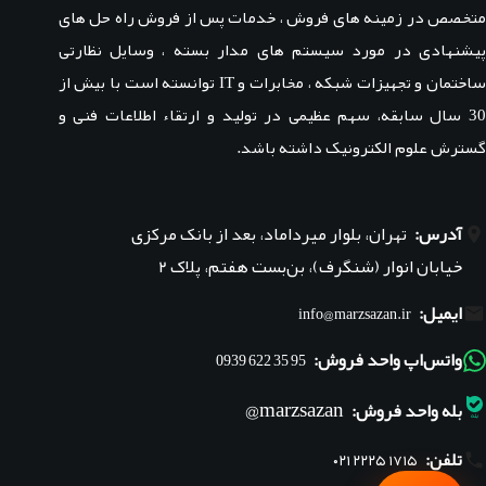
متخصص در زمینه های فروش ، خدمات پس از فروش راه حل های
پیشنهادی در مورد سیستم های مدار بسته ، وسایل نظارتی
ساختمان و تجهیزات شبکه ، مخابرات و IT توانسته است با بیش از
30 سال سابقه، سهم عظیمی در تولید و ارتقاء اطلاعات فنی و
گسترش علوم الکترونیک داشته باشد.
آدرس:
تهران، بلوار میرداماد، بعد از بانک مرکزی
خیابان انوار (شنگرف)، بن‌بست هفتم، پلاک ۲
ایمیل:
info@marzsazan.ir
واتس‌اپ واحد فروش:
95 35 622 0939
marzsazan@
بله واحد فروش:
تلفن:
۰۲۱ ۲۲۲۵ ۱۷۱۵