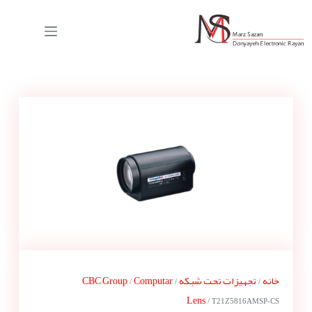
خانه
تجهیزات تحت شبکه
Computar
CBC Group
/
/
/
Lens
/ T21Z5816AMSP-CS