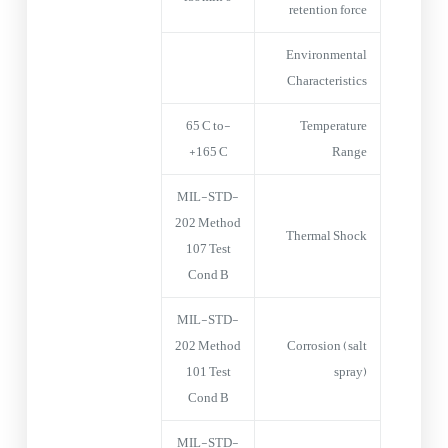
retention force
Environmental
Characteristics
-65°C to
Temperature
+165°C
Range
MIL-STD-
202 Method
Thermal Shock
107 Test
Cond B
MIL-STD-
202 Method
Corrosion (salt
101 Test
spray)
Cond B
MIL-STD-