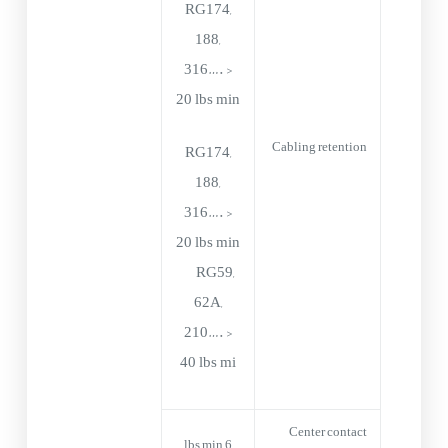
RG174,
188,
316…. >
20 lbs min
Cabling retention
RG174,
188,
316…. >
20 lbs min
RG59,
62A,
210…. >
40 lbs mi
Center contact
6 lbs min