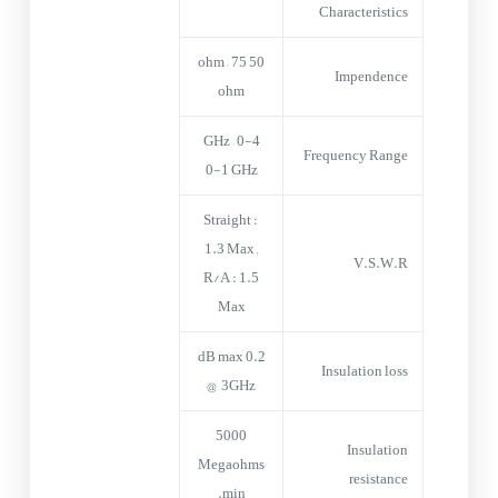
Characteristics
50 ohm – 75
Impendence
ohm
0-4 GHz –
Frequency Range
0-1 GHz
Straight :
1.3 Max ,
V.S.W.R
R/A : 1.5
Max
0.2 dB max
Insulation loss
@ 3GHz
5000
Insulation
Megaohms
resistance
min.