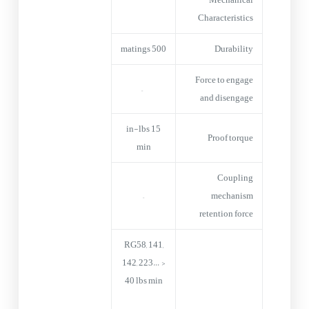
Characteristics
500 matings
Durability
Force to engage
–
and disengage
15 in-lbs
Proof torque
min
Coupling
–
mechanism
retention force
RG58, 141,
142, 223… >
40 lbs min