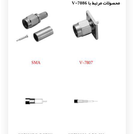
محصولات مرتبط با V-7086
SMA
V-7807