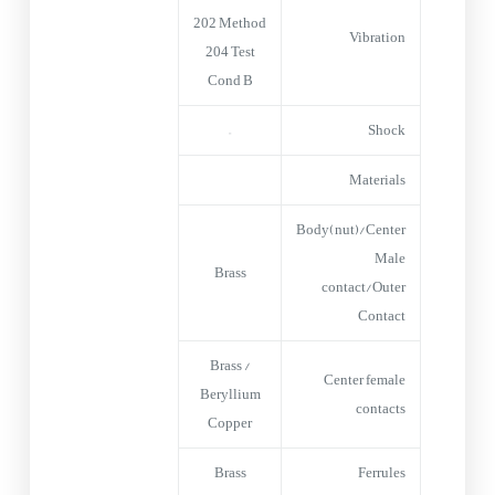
202 Method
Vibration
204 Test
Cond B
–
Shock
Materials
Body(nut)/Center
Male
Brass
contact/Outer
Contact
Brass /
Center female
Beryllium
contacts
Copper
Brass
Ferrules