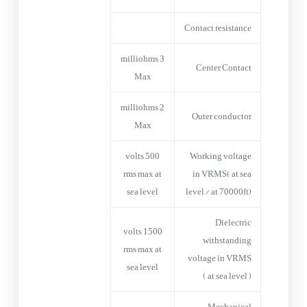
Contact resistance
3 milliohms
Center Contact
Max
2 milliohms
Outer conductor
Max
500 volts
Working voltage
rms max at
in VRMS( at sea
sea level
level / at 70000ft)
Dielectric
1500 volts
withstanding
rms max at
voltage in VRMS
sea level
( at sea level )
Mechanical