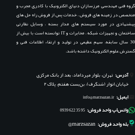
گروه فنی مهندسی مرزسازان دنیای الکترونیک با کادری مجرب و
متخصص در زمینه های فروش ، خدمات پس از فروش راه حل های
پیشنهادی در مورد سیستم های مدار بسته ، وسایل نظارتی
ساختمان و تجهیزات شبکه ، مخابرات و IT توانسته است با بیش از
30 سال سابقه، سهم عظیمی در تولید و ارتقاء اطلاعات فنی و
گسترش علوم الکترونیک داشته باشد.
آدرس:
تهران، بلوار میرداماد، بعد از بانک مرکزی
خیابان انوار (شنگرف)، بن‌بست هفتم، پلاک ۲
ایمیل:
info@marzsazan.ir
واتس‌اپ واحد فروش:
95 35 622 0939
marzsazan@
بله واحد فروش: