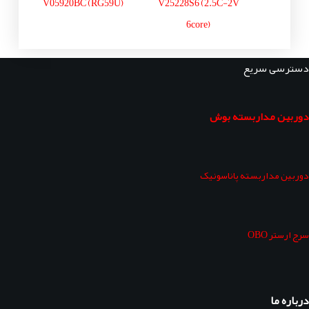
V05920BC (RG59U)
V25228S6 (2.5C-2V
6core)
دسترسی سریع
دوربین مداربسته بوش
دوربین مداربسته پاناسونیک
سرج ارستر OBO
درباره ما