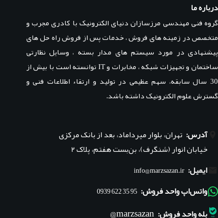
درباره ما
گروه فنی مهندسی مرزسازان دنیای الکترونیک با کادری مجرب و
متخصص در زمینه های فروش ، خدمات پس از فروش راه حل های
پیشنهادی در مورد سیستم های مدار بسته ، وسایل نظارتی
ساختمان و تجهیزات شبکه ، مخابرات و IT توانسته است با بیش از
30 سال سابقه، سهم عظیمی در تولید و ارتقاء اطلاعات فنی و
گسترش علوم الکترونیک داشته باشد.
آدرس:
تهران، بلوار میرداماد، بعد از بانک مرکزی
خیابان انوار (شنگرف)، بن‌بست هفتم، پلاک ۲
ایمیل:
info@marzsazan.ir
واتس‌اپ واحد فروش:
95 35 622 0939
marzsazan@
بله واحد فروش: