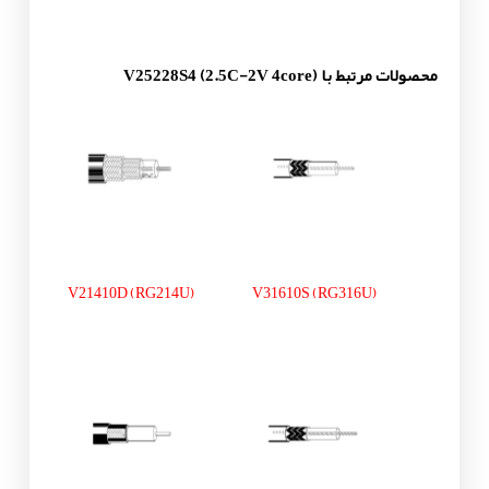
محصولات مرتبط با V25228S4 (2.5C-2V 4core)
V21410D (RG214U)
V31610S (RG316U)