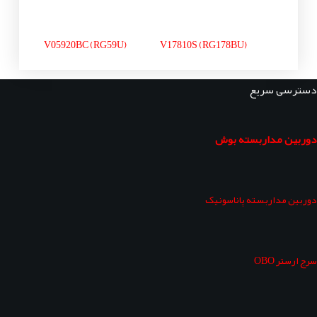
V05920BC (RG59U)
V17810S (RG178BU)
دسترسی سریع
دوربین مداربسته بوش
دوربین مداربسته پاناسونیک
سرج ارستر OBO