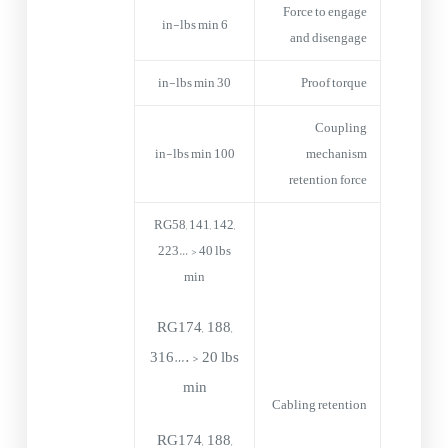
Force to engage
6 in-lbs min
and disengage
30 in-lbs min
Proof torque
Coupling
100 in-lbs min
mechanism
retention force
RG58, 141, 142,
223… > 40 lbs
min
RG174, 188,
316…. > 20 lbs
min
Cabling retention
RG174, 188,