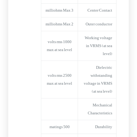
3 milliohms Max
Center Contact
2 milliohms Max
Outer conductor
Working voltage
1000 volts rms
in VRMS (at sea
max at sea level
level)
Dielectric
2500 volts rms
withstanding
max at sea level
voltage in VRMS
(at sea level)
Mechanical
Characteristics
500 matings
Durability