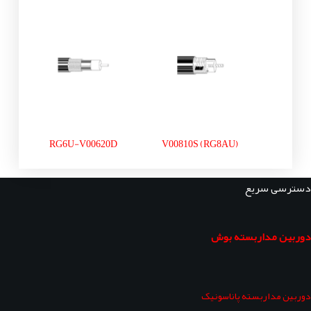
RG6U-V00620D
V00810S (RG8AU)
دسترسی سریع
دوربین مداربسته بوش
دوربین مداربسته پاناسونیک