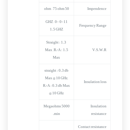
50 ohm – 75 ohm
Impendence
0-11 GHZ – 0-
Frequency Range
1.5 GHZ
Straight : 1.3
Max , R/A : 1.5
V.S.W.R
Max
straight : 0.3 db
Max @ 10 GHz,
Insulation loss
R/A : 0.3 db Max
@ 10 GHz
5000 Megaohms
Insulation
min.
resistance
Contact resistance