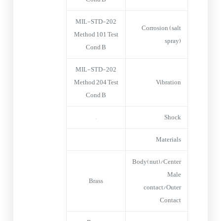
MIL-STD-202
Corrosion (salt
Method 101 Test
spray)
Cond B
MIL-STD-202
Method 204 Test
Vibration
Cond B
–
Shock
Materials
Body(nut)/Center
Male
Brass
contact/Outer
Contact