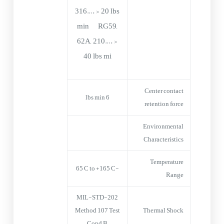
316…. > 20 lbs
min RG59,
62A, 210…. >
40 lbs mi
Center contact
6 lbs min
retention force
Environmental
Characteristics
Temperature
-65°C to +165°C
Range
MIL-STD-202
Method 107 Test
Thermal Shock
Cond B