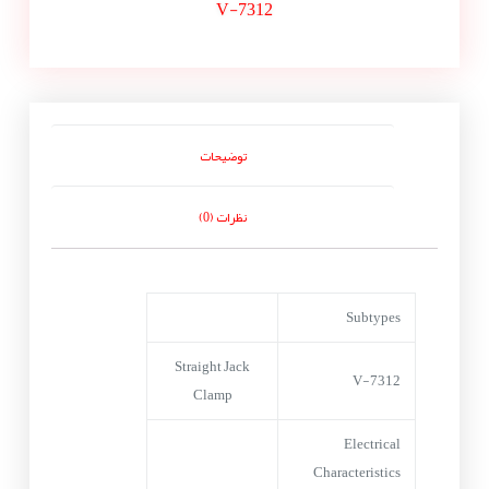
V-7312
توضیحات
نظرات (0)
Subtypes
Straight Jack
V-7312
Clamp
Electrical
Characteristics