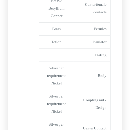
Brass /
Center female
Beryllium
contacts
Copper
Brass
Ferrules
Teflon
Insulator
Plating
Silver per
requirement,
Body
Nickel
Silver per
Coupling nut /
requirement,
Design
Nickel
Silver per
Center Contact