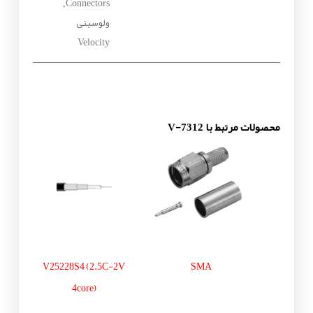
Connectors
,
ولوسیتی
Velocity
محصولات مرتبط با V-7312
V25228S4 (2.5C-2V
SMA
4core)