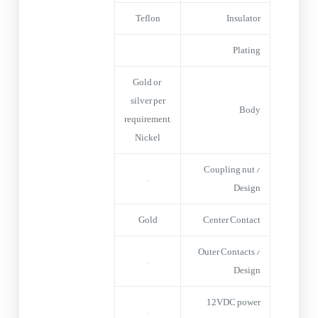
Teflon
Insulator
Plating
Gold or
silver per
Body
requirement,
Nickel
Coupling nut /
–
Design
Gold
Center Contact
Outer Contacts /
–
Design
12VDC power
–