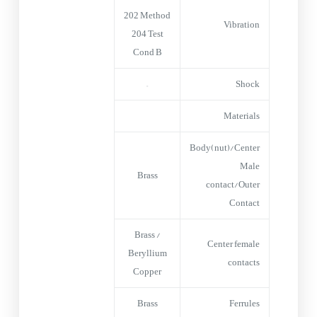
202 Method
Vibration
204 Test
Cond B
–
Shock
Materials
Body(nut)/Center
Male
Brass
contact/Outer
Contact
Brass /
Center female
Beryllium
contacts
Copper
Brass
Ferrules