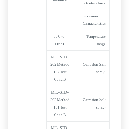
retention force
Environmental
Characteristics
-65°C to
Temperature
+165°C
Range
MIL-STD-
202 Method
Corrosion (salt
107 Test
spray)
Cond B
MIL-STD-
202 Method
Corrosion (salt
101 Test
spray)
Cond B
MIL-STD-