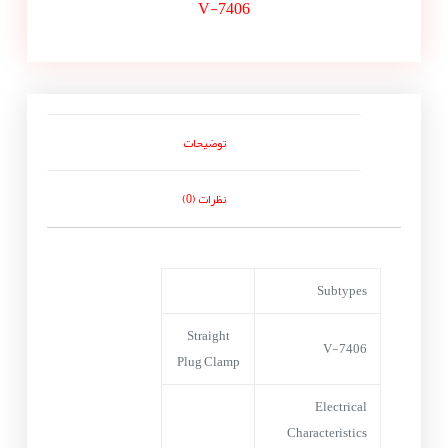
V-7406
توضیحات
نظرات (0)
Subtypes
Straight
V-7406
Plug Clamp
Electrical
Characteristics