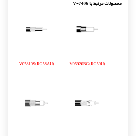
محصولات مرتبط با V-7406
V05810S(RG58AU)
V05920BC (RG59U)