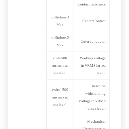
Contact resistance
3 milliohms
Center Contact
Max
2 milliohms
Outer conductor
Max
500 volts
Working voltage
rms max at
in VRMS (at sea
sea level
level)
Dielectric
1500 volts
withstanding
rms max at
voltage in VRMS
sea level
(at sea level)
Mechanical
Characteristics