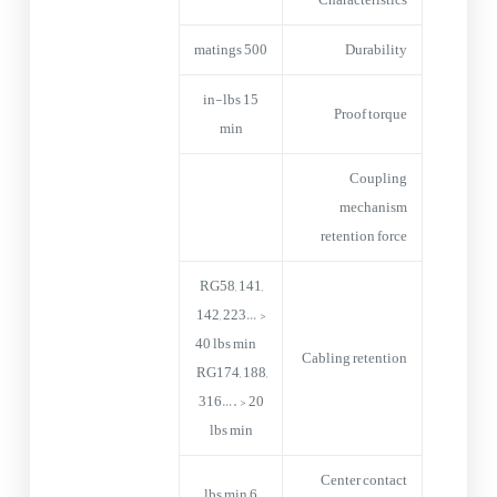
500 matings
Durability
15 in-lbs
Proof torque
min
Coupling
mechanism
retention force
RG58, 141,
142, 223… >
40 lbs min
Cabling retention
RG174, 188,
316…. > 20
lbs min
Center contact
6 lbs min