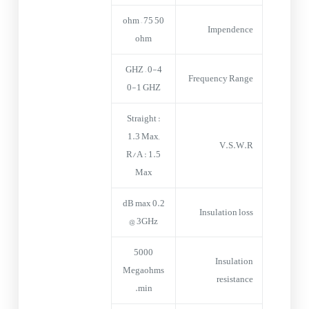
50 ohm – 75
Impendence
ohm
0-4 GHZ –
Frequency Range
0-1 GHZ
Straight :
1.3 Max,
V.S.W.R
R/A : 1.5
Max
0.2 dB max
Insulation loss
@ 3GHz
5000
Insulation
Megaohms
resistance
min.