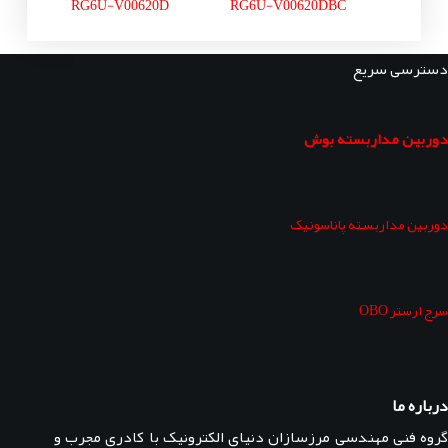
RG6U-V00620D
RG6U-V00620DBC
دسترسی سریع
دوربین مداربسته بوش
دوربین مداربسته پاناسونیک
سرج ارستر OBO
درباره ما
گروه فنی مهندسی مرزسازان دنیای الکترونیک با کادری مجرب و