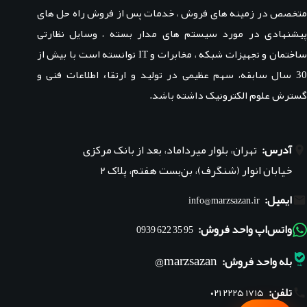
متخصص در زمینه های فروش ، خدمات پس از فروش راه حل های
پیشنهادی در مورد سیستم های مدار بسته ، وسایل نظارتی
ساختمان و تجهیزات شبکه ، مخابرات و IT توانسته است با بیش از
30 سال سابقه، سهم عظیمی در تولید و ارتقاء اطلاعات فنی و
گسترش علوم الکترونیک داشته باشد.
آدرس:
تهران، بلوار میرداماد، بعد از بانک مرکزی
خیابان انوار (شنگرف)، بن‌بست هفتم، پلاک ۲
ایمیل:
info@marzsazan.ir
واتس‌اپ واحد فروش:
95 35 622 0939
marzsazan@
بله واحد فروش:
تلفن:
۰۲۱ ۲۲۲۵ ۱۷۱۵