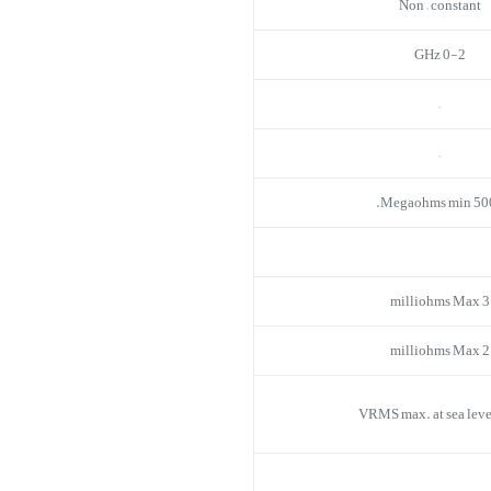
Non – constant
0-2 GHz
–
–
5000 Megao
3 milliohms Max
2 milliohms Max