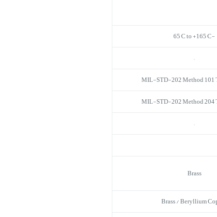
-65°C to +165°C
–
MIL-STD-202 Method 101 T
MIL-STD-202 Method 204 T
–
Brass
Brass / Beryllium Co