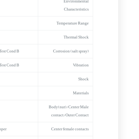
Environmental
Characteristics
Temperature Range
Thermal Shock
est Cond B
Corrosion (salt spray)
est Cond B
Vibration
Shock
Materials
Body(nut)/Center Male
contact/Outer Contact
pper
Center female contacts