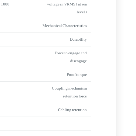
1000 VRMS max. at sea level
voltage in VRMS ( at sea
level )
Mechanical Characteristics
Durability
Force to engage and
disengage
Proof torque
Coupling mechanism
retention force
Cabling retention