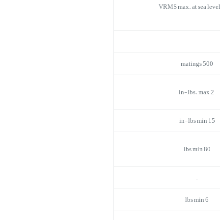
500 matings
2 in-lbs. max
15 in-lbs min
80 lbs min
–
6 lbs min