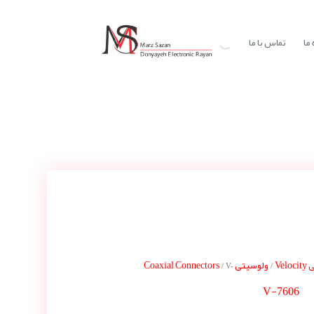
ما
تماس با ما
Vel
ولوسیتی Coaxial Connectors
/ V-
/
V-7606