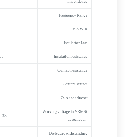
Impendence
Frequency Range
V.S.W.R
Insulation loss
hms min.
Insulation resistance
Contact resistance
Center Contact
Outer conductor
Working voltage in VRMS(
335 VRMS max. at sea level
at sea level )
Dielectric withstanding