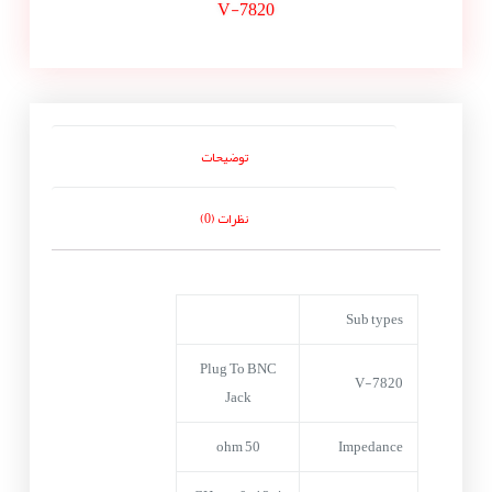
V-7820
توضیحات
نظرات (0)
Sub types
Plug To BNC
V-7820
Jack
50 ohm
Impedance