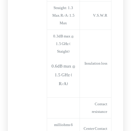
Straight: 1.3
Max, R/A: 1.5
V.S.W.R
Max
0.3dB max @
1.5 GHz (
Staight)
Insulation loss
0.6dB max @
1.5 GHz (
R/A)
Contact
resistance
6 milliohms
Center Contact