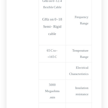
0-12.4 GHz on
flexible Cable
Frequency
0-18 GHz on
Range
Semi- Rigid
cable
-65°C to
Temperature
+165°C
Range
Electrical
Characteristics
5000
Insulation
Megaohms
resistance
min.