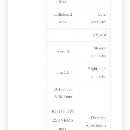
Max
2 milliohms
Outer
Max
conductor
V.S.W.R
Straight
1.3 max
connector
Right angle
1.5 max
connector
RG178: 500
VRMS min.
RG316,.85″:
Dielectric
250 VRMS
withstanding
max