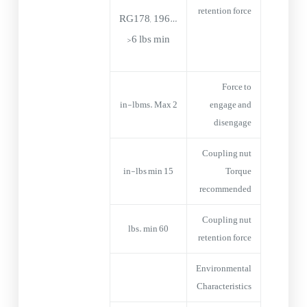
retention force
RG178, 196…
>6 lbs min
Force to
2 in-lbms. Max
engage and
disengage
Coupling nut
15 in-lbs min
Torque
recommended
Coupling nut
60 lbs. min
retention force
Environmental
Characteristics