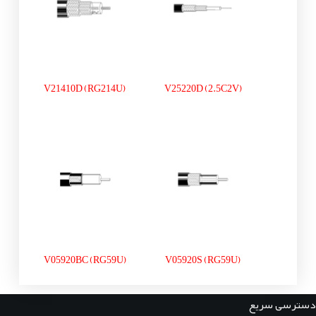
V21410D (RG214U)
V25220D (2.5C2V)
V05920BC (RG59U)
V05920S (RG59U)
دسترسی سریع