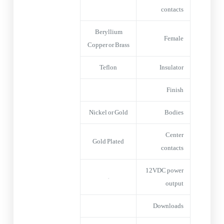
contacts
Beryllium
Female
Copper or Brass
Teflon
Insulator
Finish
Nickel or Gold
Bodies
Center
Gold Plated
contacts
12VDC power
–
output
Downloads