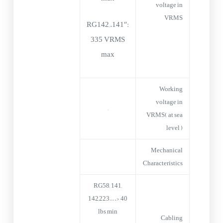
voltage in
VRMS
RG142,.141″:
335 VRMS
max
Working
voltage in
–
VRMS( at sea
level )
Mechanical
Characteristics
RG58, 141,
142,223….> 40
lbs min
Cabling