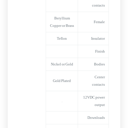
contacts
Beryllium
Female
Copper or Brass
Teflon
Insulator
Finish
Nickel or Gold
Bodies
Center
Gold Plated
contacts
12VDC power
–
output
Downloads