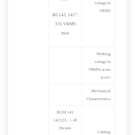
voltage in
VRMS
RG142,.141″:
335 VRMS
max
Working
voltage in
–
VRMS( at sea
level )
Mechanical
Characteristics
RG58, 141,
142,223….> 40
lbs min
Cabling