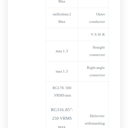
Max
2 milliohms
Outer
Max
conductor
V.S.W.R
Straight
1.3 max
connector
Right angle
1.5 max
connector
RG178: 500
VRMS min.
RG316,.85″:
Dielectric
250 VRMS
withstanding
max