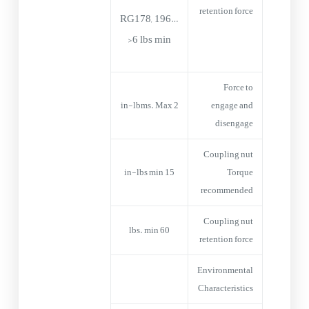
retention force
RG178, 196…
>6 lbs min
Force to
2 in-lbms. Max
engage and
disengage
Coupling nut
15 in-lbs min
Torque
recommended
Coupling nut
60 lbs. min
retention force
Environmental
Characteristics