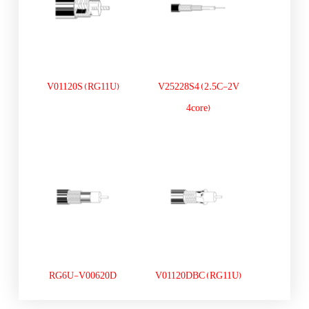
V01120S (RG11U)
V25228S4 (2.5C-2V
4core)
RG6U-V00620D
V01120DBC (RG11U)