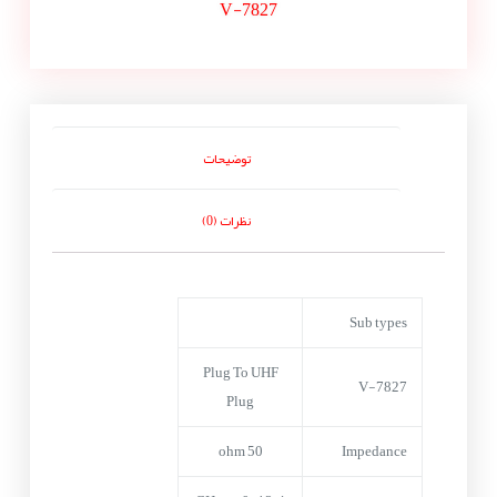
V-7827
توضیحات
نظرات (0)
Sub types
Plug To UHF
V-7827
Plug
50 ohm
Impedance