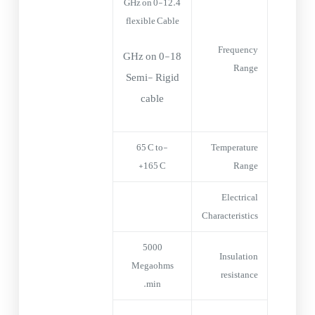
0-12.4 GHz on
flexible Cable
Frequency
0-18 GHz on
Range
Semi- Rigid
cable
-65°C to
Temperature
+165°C
Range
Electrical
Characteristics
5000
Insulation
Megaohms
resistance
min.