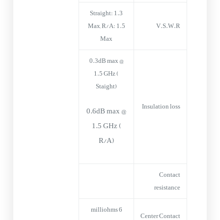
Straight: 1.3
Max, R/A: 1.5
V.S.W.R
Max
0.3dB max @
1.5 GHz (
Staight)
Insulation loss
0.6dB max @
1.5 GHz (
R/A)
Contact
resistance
6 milliohms
Center Contact