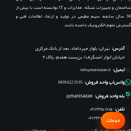
ساختمان و تجهیزات شبکه ، مخابرات و IT توانسته است با بیش از
30 سال سابقه، سهم عظیمی در تولید و ارتقاء اطلاعات فنی و
گسترش علوم الکترونیک داشته باشد.
آدرس:
تهران، بلوار میرداماد، بعد از بانک مرکزی
خیابان انوار (شنگرف)، بن‌بست هفتم، پلاک ۲
ایمیل:
info@marzsazan.ir
واتس‌اپ واحد فروش:
95 35 622 0939
marzsazan@
بله واحد فروش:
تلفن:
۰۲۱ ۲۲۲۵ ۱۷۱۵
۰۲۱ ۲۲۲۷ ۱۸۴۵
خدمات
کلیه حقوق برای شرکت
محفوظ است.
مرزسازان دنیای الکترونیک