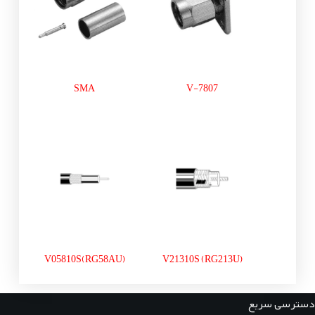
SMA
V-7807
V05810S(RG58AU)
V21310S (RG213U)
دسترسی سریع