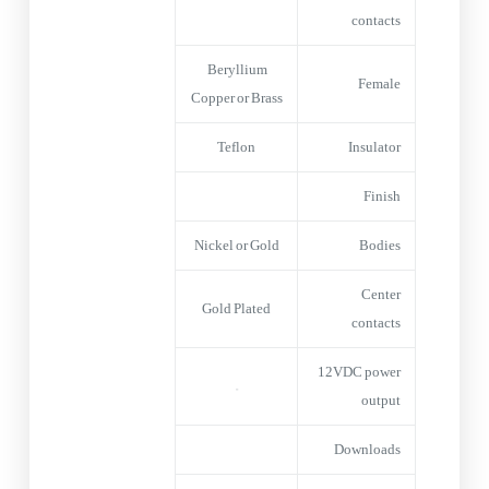
contacts
Beryllium
Female
Copper or Brass
Teflon
Insulator
Finish
Nickel or Gold
Bodies
Center
Gold Plated
contacts
12VDC power
–
output
Downloads