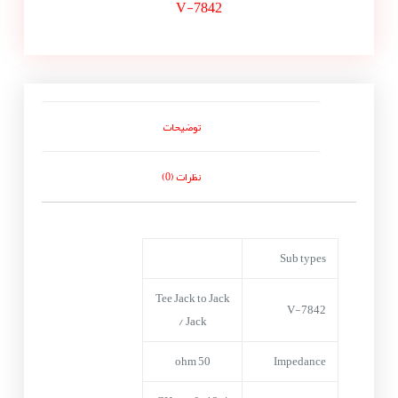
V-7842
توضیحات
نظرات (0)
Sub types
Tee Jack to Jack
V-7842
/ Jack
50 ohm
Impedance