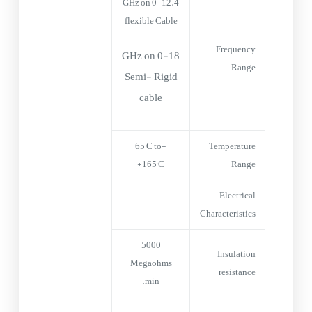
0-12.4 GHz on
flexible Cable
Frequency
0-18 GHz on
Range
Semi- Rigid
cable
-65°C to
Temperature
+165°C
Range
Electrical
Characteristics
5000
Insulation
Megaohms
resistance
min.