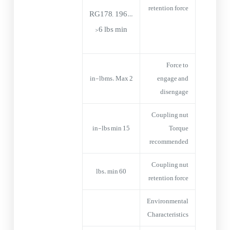
retention force
RG178, 196…
>6 lbs min
Force to
2 in-lbms. Max
engage and
disengage
Coupling nut
15 in-lbs min
Torque
recommended
Coupling nut
60 lbs. min
retention force
Environmental
Characteristics