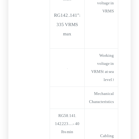
voltage in
VRMS
RG142,.141″:
335 VRMS
max
Working
voltage in
–
VRMS( at sea
level )
Mechanical
Characteristics
RG58, 141,
142,223….> 40
lbs min
Cabling