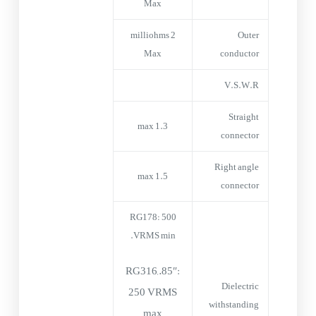
Max
2 milliohms
Outer
Max
conductor
V.S.W.R
Straight
1.3 max
connector
Right angle
1.5 max
connector
RG178: 500
VRMS min.
RG316,.85″:
Dielectric
250 VRMS
withstanding
max