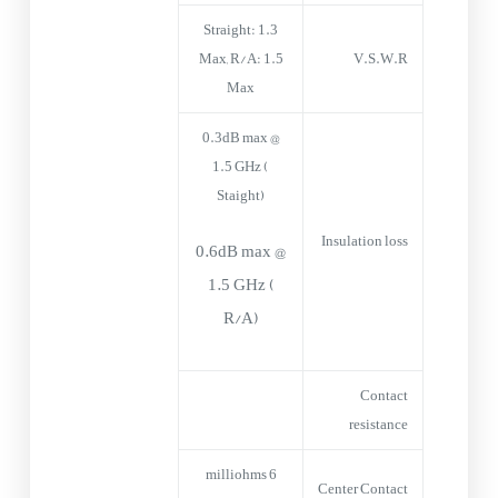
Straight: 1.3
Max, R/A: 1.5
V.S.W.R
Max
0.3dB max @
1.5 GHz (
Staight)
Insulation loss
0.6dB max @
1.5 GHz (
R/A)
Contact
resistance
6 milliohms
Center Contact