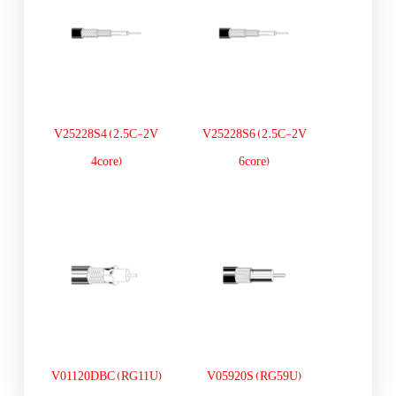
V25228S4 (2.5C-2V
V25228S6 (2.5C-2V
4core)
6core)
V01120DBC (RG11U)
V05920S (RG59U)