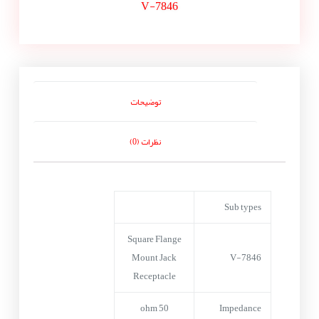
V-7846
توضیحات
نظرات (0)
Sub types
Square Flange
Mount Jack
V-7846
Receptacle
50 ohm
Impedance