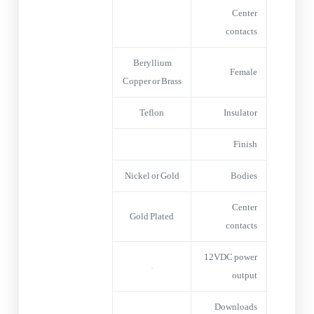
Center
contacts
Beryllium
Female
Copper or Brass
Teflon
Insulator
Finish
Nickel or Gold
Bodies
Center
Gold Plated
contacts
12VDC power
–
output
Downloads