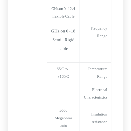
0-12.4 GHz on
flexible Cable
Frequency
0-18 GHz on
Range
Semi- Rigid
cable
-65°C to
Temperature
+165°C
Range
Electrical
Characteristics
5000
Insulation
Megaohms
resistance
min.