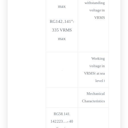
withstanding
max
voltage in
VRMS
RG142,.141″:
335 VRMS
max
Working
voltage in
–
VRMS( at sea
level )
Mechanical
Characteristics
RG58, 141,
142,223….> 40