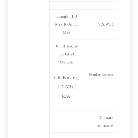
Straight: 1.3
Max, R/A: 1.5
V.S.W.R
Max
0.3dB max @
1.5 GHz (
Staight)
Insulation loss
0.6dB max @
1.5 GHz (
R/A)
Contact
resistance