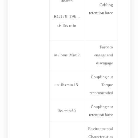
lbs min
Cabling
retention force
RG178, 196…
>6 lbs min
Force to
2 in-lbms. Max
engage and
disengage
Coupling nut
15 in-lbs min
Torque
recommended
Coupling nut
60 lbs. min
retention force
Environmental
Characteristics