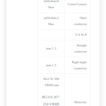
6 milliohms
Center Contact
Max
2 milliohms
Outer
Max
conductor
V.S.W.R
Straight
1.3 max
connector
Right angle
1.5 max
connector
RG178: 500
VRMS min.
RG316,.85″:
Dielectric
250 VRMS