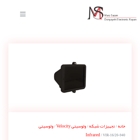
خانه
تجهیزات شبکه
ولوسیتی Velocity
ولوسیتی
/
/
/
Infrared
/ VIR-16/20-940