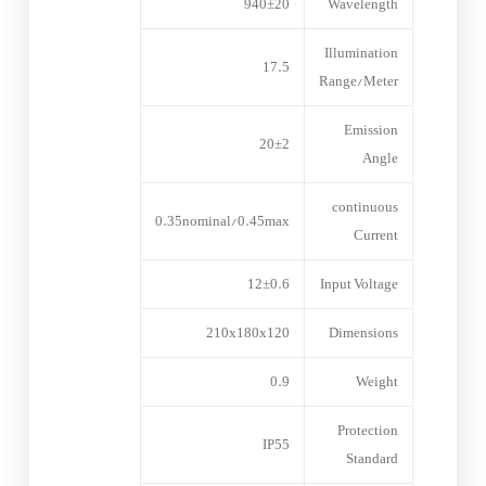
940±20
Wavelength
Illumination
17.5
Range/Meter
Emission
20±2
Angle
continuous
0.35nominal/0.45max
Current
12±0.6
Input Voltage
210x180x120
Dimensions
0.9
Weight
Protection
IP55
Standard