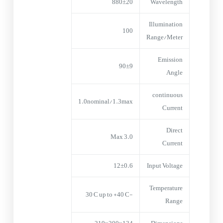
880±20
Wavelength
Illumination
100
Range/Meter
Emission
90±9
Angle
continuous
1.0nominal/1.3max
Current
Direct
3.0 Max
Current
12±0.6
Input Voltage
Temperature
-30°C up to +40°C
Range