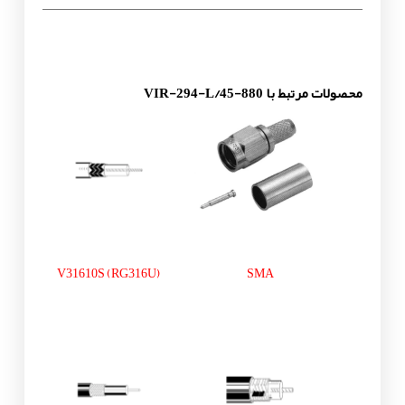
محصولات مرتبط با VIR-294-L/45-880
V31610S (RG316U)
SMA