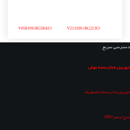
V05810S(RG58AU)
V21310S (RG213U)
دسترسی سریع
دوربین مداربسته بوش
دوربین مداربسته پاناسونیک
سرج ارستر OBO