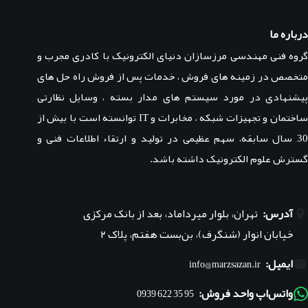
درباره ما
گروه فنی مهندسی مرزسازان دنیای الکترونیک با کادری مجرب و
متخصص در زمینه های فروش ، خدمات پس از فروش راه حل های
پیشنهادی در مورد سیستم های مدار بسته ، وسایل نظارتی
ساختمان و تجهیزات شبکه ، مخابرات و IT توانسته است با بیش از
30 سال سابقه، سهم عظیمی در تولید و ارتقاء اطلاعات فنی و
گسترش علوم الکترونیک داشته باشد.
آدرس:
تهران، بلوار میرداماد، بعد از بانک مرکزی
خیابان انوار (شنگرف)، بن‌بست هفتم، پلاک ۲
ایمیل:
info@marzsazan.ir
واتس‌اپ واحد فروش:
95 35 622 0939