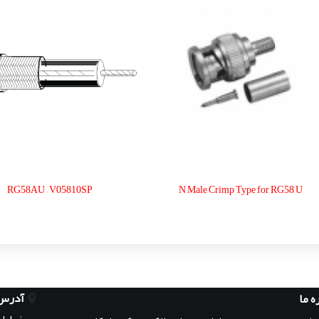
RG58AU – V05810SP
N Male Crimp Type for RG58 U
آدرس
ه ما