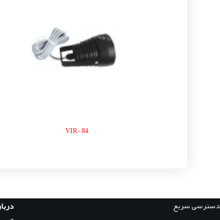
VIR- 84
دسترسی سریع
دربار