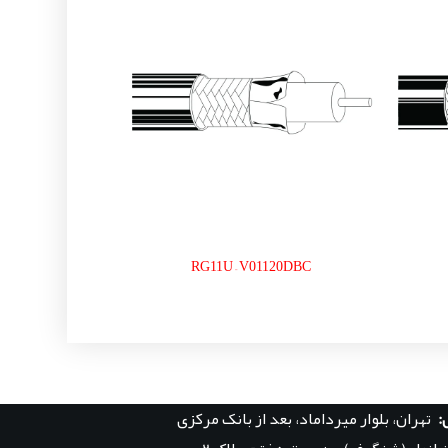
RG11U – V01120DBC
:
تهران، بلوار میرداماد، بعد از بانک مرکزی