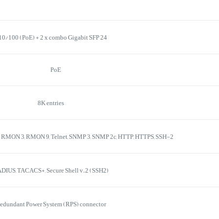
24 x 10/100 (PoE) + 2 x combo Gigabit SFP
PoE
8K entries
RMON 3, RMON 9, Telnet, SNMP 3, SNMP 2c, HTTP, HTTPS, SSH-2
DIUS, TACACS+, Secure Shell v.2 (SSH2)
edundant Power System (RPS) connector