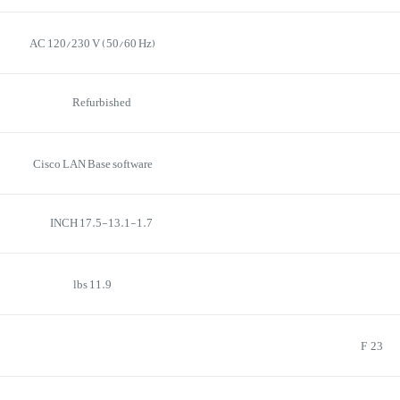
AC 120/230 V (50/60 Hz)
Refurbished
Cisco LAN Base software
17.5-13.1-1.7 INCH
11.9 lbs
23 °F