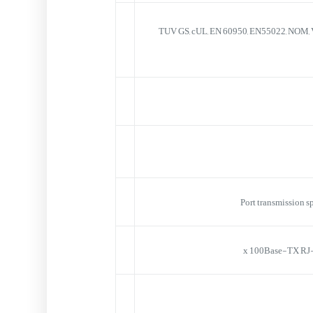
TUV GS, cUL, EN 60950, EN55022, NOM, V
Port transmission sp