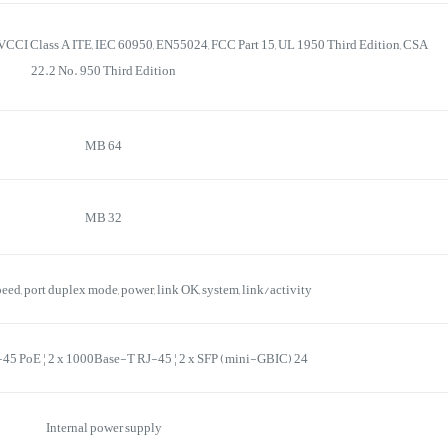
CCI Class A ITE, IEC 60950, EN55024, FCC Part 15, UL 1950 Third Edition, CSA
22.2 No. 950 Third Edition
64 MB
32 MB
eed, port duplex mode, power, link OK, system, link/activity
24 x 100Base-TX RJ-45 PoE ¦ 2 x 1000Base-T RJ-45 ¦ 2 x SFP (mini-GBIC)
Internal power supply