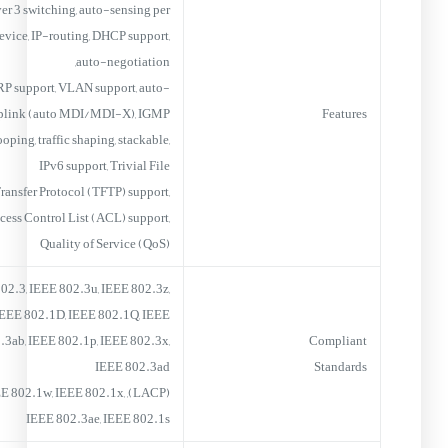
er 3 switching, auto-sensing per
evice, IP-routing, DHCP support,
auto-negotiation,
P support, VLAN support, auto-
plink (auto MDI/MDI-X), IGMP
Features
oping, traffic shaping, stackable,
IPv6 support, Trivial File
ransfer Protocol (TFTP) support,
cess Control List (ACL) support,
Quality of Service (QoS)
02.3, IEEE 802.3u, IEEE 802.3z,
EEE 802.1D, IEEE 802.1Q, IEEE
.3ab, IEEE 802.1p, IEEE 802.3x,
Compliant
IEEE 802.3ad
Standards
P), IEEE 802.1w, IEEE 802.1x,
IEEE 802.3ae, IEEE 802.1s