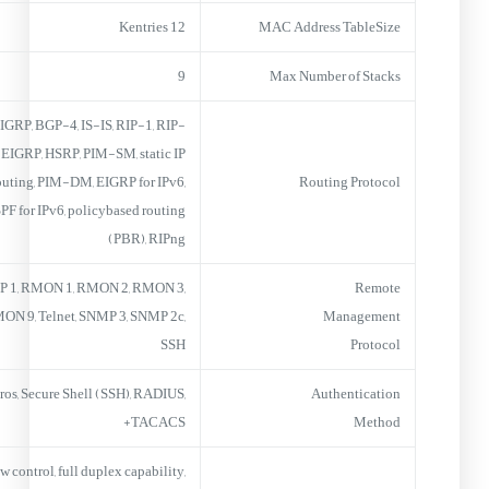
12 Kentries
MAC Address TableSize
9
Max Number of Stacks
 IGRP, BGP-4, IS-IS, RIP-1, RIP-
, EIGRP, HSRP, PIM-SM, static IP
outing, PIM-DM, EIGRP for IPv6,
Routing Protocol
PF for IPv6, policybased routing
(PBR), RIPng
 1, RMON 1, RMON 2, RMON 3,
Remote
ON 9, Telnet, SNMP 3, SNMP 2c,
Management
SSH
Protocol
ros, Secure Shell (SSH), RADIUS,
Authentication
TACACS+
Method
w control, full duplex capability,