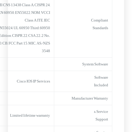
 CNS 13438 Class A, CISPR 24,
EN 60950, EN55022, NOM, VCCI
Class A ITE, IEC
Compliant
0950, EN55024, UL 60950 Third
Standards
Edition, CISPR 22, CSA 22.2 No.
, CB, FCC Part 15, MIC, AS/NZS
3548
System Software
Software
Cisco IOS IP Services
Included
Manufacturer Warranty
Service &
Limited lifetime warranty
Support