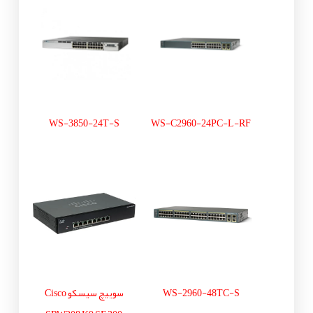
WS-3850-24T-S
WS-C2960-24PC-L-RF
WS-2960-48TC-S
سوییچ سیسکو Cisco