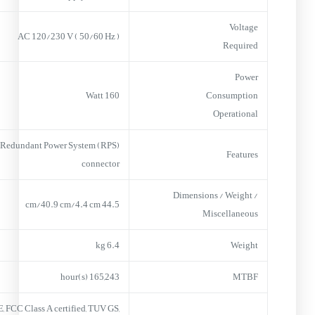
Voltage
AC 120/230 V ( 50/60 Hz )
Required
Power
160 Watt
Consumption
Operational
Redundant Power System (RPS)
Features
connector
Dimensions / Weight /
44.5 cm/40.9 cm/4.4 cm
Miscellaneous
6.4 kg
Weight
165,243 hour(s)
MTBF
, FCC Class A certified, TUV GS,