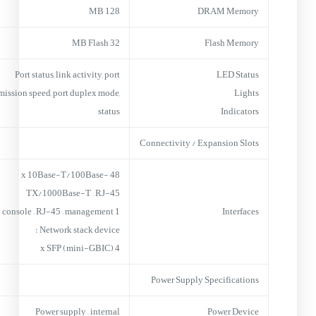
128 MB
DRAM Memory
32 MB Flash
Flash Memory
Port status, link activity, port
LED Status
mission speed, port duplex mode,
Lights
status
Indicators
Connectivity / Expansion Slots
48 x 10Base-T/100Base-
TX/1000Base-T – RJ-45
1 x console – RJ-45 – management
Interfaces
Network stack device :
4 x SFP (mini-GBIC)
Power Supply Specifications
Power supply – internal
Power Device