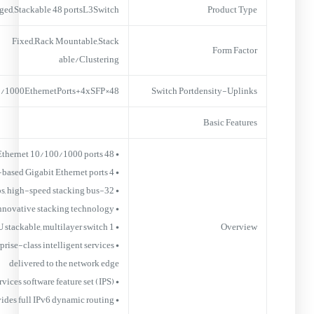
ed,Stackable 48 portsL3Switch
Product Type
Fixed,Rack Mountable,Stack
Form Factor
able/Clustering
48×10/100/1000EthernetPorts+4xSFP
Switch Portdensity-Uplinks
Basic Features
• 48 Ethernet 10/100/1000 ports
• 4 SFP-based Gigabit Ethernet ports
• 32-Gbps, high-speed stacking bus
• Innovative stacking technology
• 1 RU stackable, multilayer switch
Overview
erprise-class intelligent services
delivered to the network edge
• IP Services software feature set (IPS)
• Provides full IPv6 dynamic routing