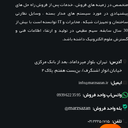
متخصص در زمینه های فروش ، خدمات پس از فروش راه حل های
پیشنهادی در مورد سیستم های مدار بسته ، وسایل نظارتی
ساختمان و تجهیزات شبکه ، مخابرات و IT توانسته است با بیش از
30 سال سابقه، سهم عظیمی در تولید و ارتقاء اطلاعات فنی و
گسترش علوم الکترونیک داشته باشد.
آدرس:
تهران، بلوار میرداماد، بعد از بانک مرکزی
خیابان انوار (شنگرف)، بن‌بست هفتم، پلاک ۲
ایمیل:
info@marzsazan.ir
واتس‌اپ واحد فروش:
95 35 622 0939
marzsazan@
بله واحد فروش:
تلفن:
۰۲۱ ۲۲۲۵ ۱۷۱۵