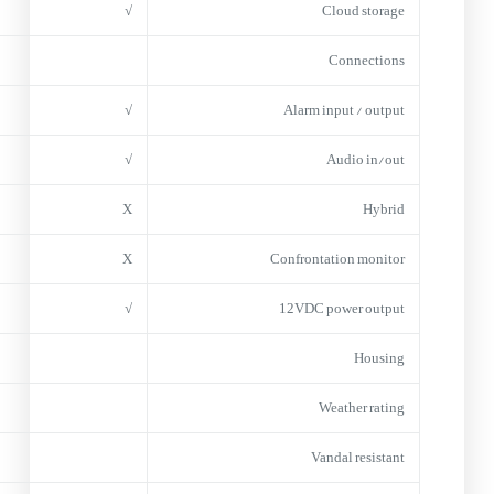
√
Cloud storage
Connections
√
Alarm input / output
√
Audio in/out
X
Hybrid
X
Confrontation monitor
√
12VDC power output
Housing
Weather rating
Vandal resistant