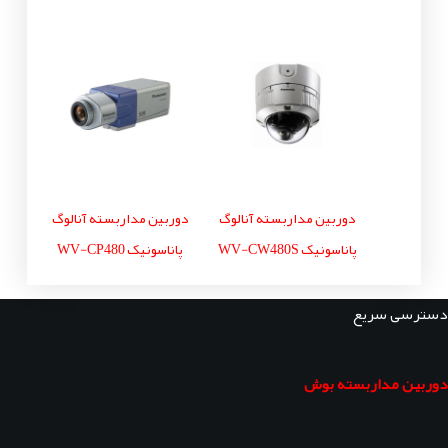
دوربین مداربسته آنالوگ
دوربین مداربسته آنالوگ
پاناسونیک WV-CW480S
پاناسونیک WV-CP480
دسترسی سریع
دوربین مداربسته بوش