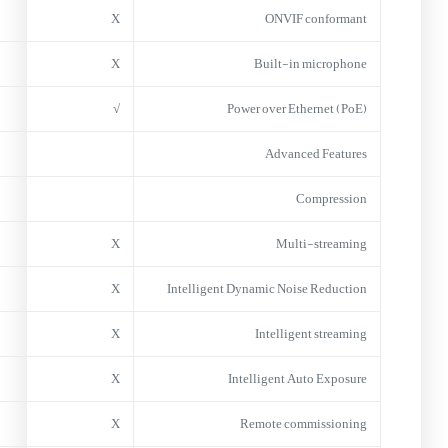
X
ONVIF conformant
X
Built-in microphone
√
Power over Ethernet (PoE)
Advanced Features
Compression
X
Multi-streaming
X
Intelligent Dynamic Noise Reduction
X
Intelligent streaming
X
Intelligent Auto Exposure
X
Remote commissioning