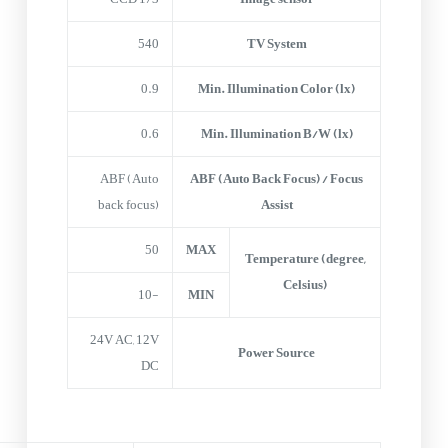
540
TV System
0.9
Min. Illumination Color (lx)
0.6
Min. Illumination B/W (lx)
ABF (Auto
ABF (Auto Back Focus) / Focus
back focus)
Assist
50
MAX
Temperature (degree,
Celsius)
-10
MIN
24V AC, 12V
Power Source
DC