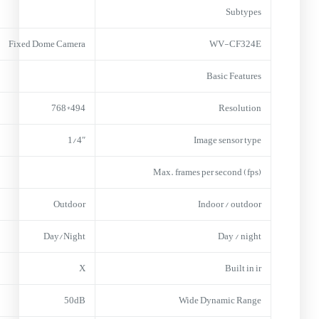
Subtypes
Fixed Dome Camera
WV-CF324E
Basic Features
494*768
Resolution
1/4″
Image sensor type
Max. frames per second (fps)
Outdoor
Indoor / outdoor
Day/Night
Day / night
X
Built in ir
50dB
Wide Dynamic Range