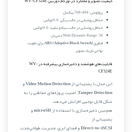
کیفیت تصویر و عملکرد در نور کم دوربین WV-CF324E
رزولوشن: 494×768 پیکسل
حداقل روشنایی در حالت رنگی: 0.9 لوکس
حداقل روشنایی در حالت سیاه و سفید: 0.6 لوکس
Wide Dynamic Range: 50 دسی‌بل
فناوری
ABS (Adaptive Black Stretch)
برای تقویت
نواحی تاریک تصویر
قابلیت‌های هوشمند و ذخیره‌سازی پیشرفته در WV-
CF324E
این مدل با پشتیبانی از
Video Motion Detection
و
Tamper Detection
، امنیت پروژه‌های حفاظتی را به
شکل قابل توجهی افزایش می‌دهد.
همچنین ذخیره‌سازی با استفاده از
microSD
و
پشتیبانی از
Direct-to-iSCSI
و فضای ابری، مدیریت طولانی‌مدت