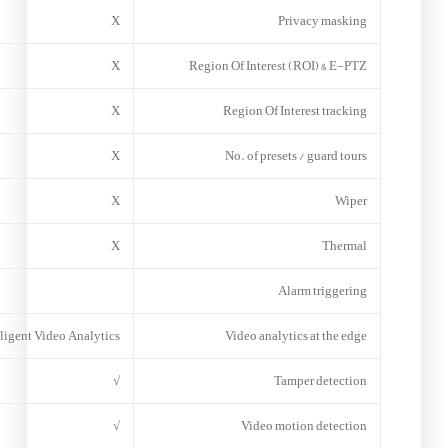
X
Privacy masking
X
Region Of Interest (ROI) & E-PTZ
X
Region Of Interest tracking
X
No. of presets / guard tours
X
Wiper
X
Thermal
Alarm triggering
lligent Video Analytics
Video analytics at the edge
√
Tamper detection
√
Video motion detection