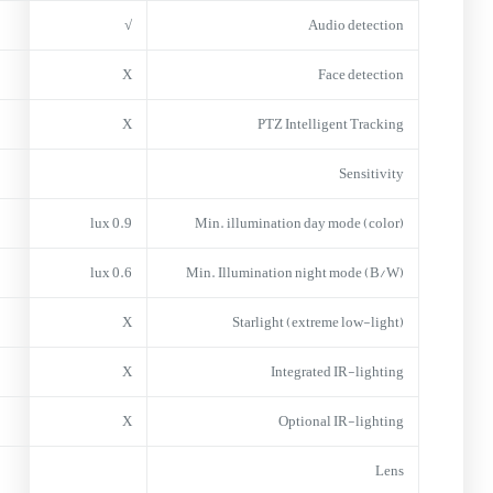
√
Audio detection
X
Face detection
X
PTZ Intelligent Tracking
Sensitivity
0.9 lux
Min. illumination day mode (color)
0.6 lux
Min. Illumination night mode (B/W)
X
Starlight (extreme low-light)
X
Integrated IR-lighting
X
Optional IR-lighting
Lens