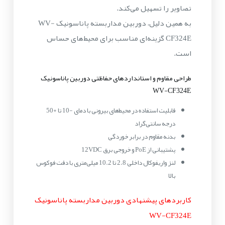
تصاویر را تسهیل می‌کند.
به همین دلیل، دوربین مداربسته پاناسونیک WV-
CF324E گزینه‌ای مناسب برای محیط‌های حساس
است.
طراحی مقاوم و استانداردهای حفاظتی دوربین پاناسونیک
WV-CF324E
قابلیت استفاده در محیط‌های بیرونی با دمای -10 تا +50
درجه سانتی‌گراد
بدنه مقاوم در برابر خوردگی
پشتیبانی از PoE و خروجی برق 12VDC
لنز واریفوکال داخلی 2.8 تا 10.2 میلی‌متری با دقت فوکوس
بالا
کاربردهای پیشنهادی دوربین مداربسته پاناسونیک
WV-CF324E