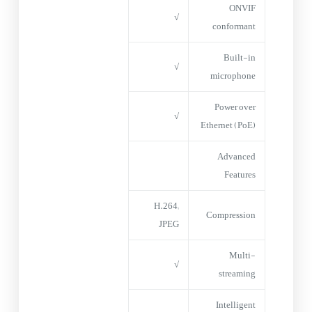
ONVIF
√
conformant
Built-in
√
microphone
Power over
√
Ethernet (PoE)
Advanced
Features
H.264;
Compression
JPEG
Multi-
√
streaming
Intelligent