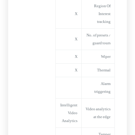
Region Of
X
Interest
tracking
No. of presets /
X
guard tours
X
Wiper
X
Thermal
Alarm
triggering
Intelligent
Video analytics
Video
at the edge
Analytics
Tamper