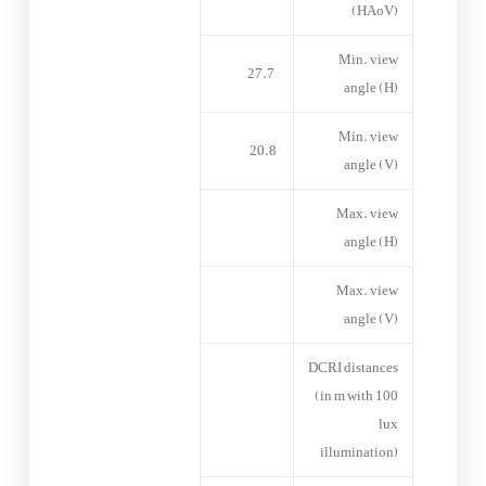
(HAoV)
Min. view
° 27.7
angle (H)
Min. view
20.8°
angle (V)
Max. view
angle (H)
Max. view
angle (V)
DCRI distances
(in m with 100
lux
illumination)