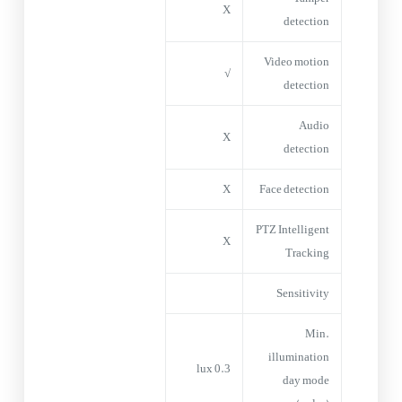
X
detection
Video motion
√
detection
Audio
X
detection
X
Face detection
PTZ Intelligent
X
Tracking
Sensitivity
Min.
illumination
0.3 lux
day mode