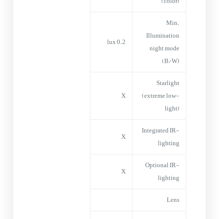
(color)
Min.
Illumination
0.2 lux
night mode
(B/W)
Starlight
X
(extreme low-
light)
Integrated IR-
X
lighting
Optional IR-
X
lighting
Lens