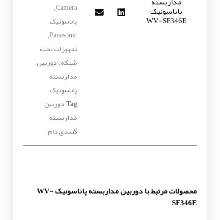
مداربسته
Camera
پاناسونیک
,
WV-SF346E
پاناسونیک
Panasonic
,
تجهیزات تحت
شبکه
دوربین
,
مداربسته
پاناسونیک
دوربین
Tag
مداربسته
گنبدی دام
محصولات مرتبط با دوربین مداربسته پاناسونیک WV-
SF346E