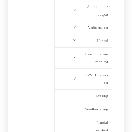
Alarm input /
√
output
√
Audio in/out
X
Hybrid
Confrontation
X
monitor
12VDC power
√
output
Housing
Weather rating
Vandal
resistant