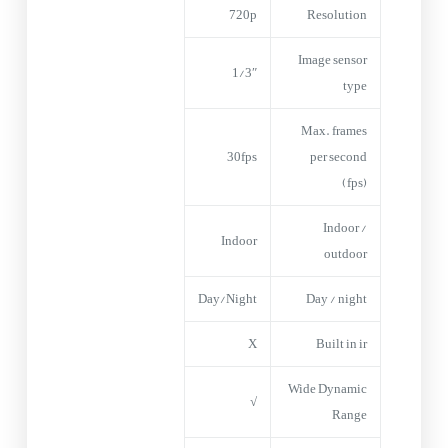
720p
Resolution
Image sensor
1/3″
type
Max. frames
30fps
per second
(fps)
Indoor /
Indoor
outdoor
Day/Night
Day / night
X
Built in ir
Wide Dynamic
√
Range