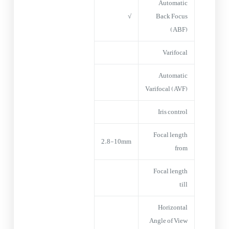
Automatic
√
Back Focus
(ABF)
Varifocal
Automatic
Varifocal (AVF)
Iris control
Focal length
2.8-10mm
from
Focal length
till
Horizontal
Angle of View