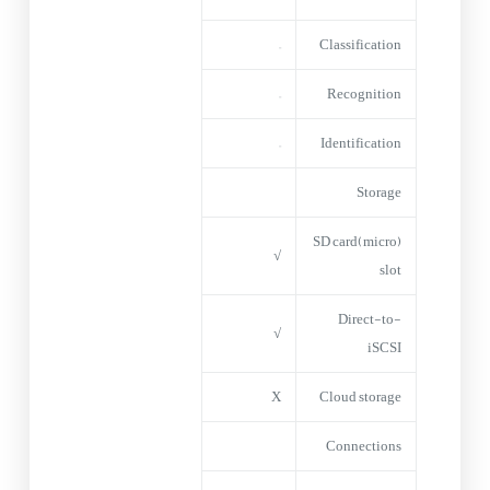
–
Classification
–
Recognition
–
Identification
Storage
(micro)SD card
√
slot
Direct-to-
√
iSCSI
X
Cloud storage
Connections