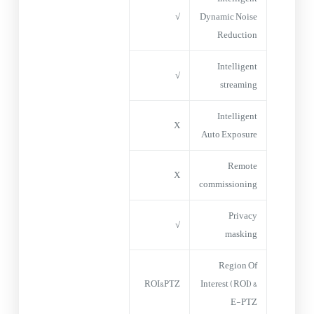
√
Dynamic Noise
Reduction
Intelligent
√
streaming
Intelligent
X
Auto Exposure
Remote
X
commissioning
Privacy
√
masking
Region Of
ROI&PTZ
Interest (ROI) &
E-PTZ