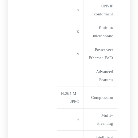
ONVIF
√
conformant
Built-in
X
microphone
Power over
√
Ethernet (PoE)
Advanced
Features
H.264; M-
Compression
JPEG
Multi-
√
streaming
Intelligent