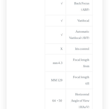
√
Back Focus
(ABF)
√
Varifocal
Automatic
√
Varifocal (AVF)
X
Iris control
Focal length
4.3 mm
from
Focal length
129 MM
till
Horizontal
50° * 64°
Angle of View
(HAoV)