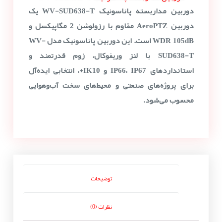
دوربین مداربسته پاناسونیک WV-SUD638-T یک
دوربین AeroPTZ مقاوم با رزولوشن 2 مگاپیکسل و
WDR 105dB است. این دوربین پاناسونیک مدل WV-
SUD638-T با لنز وریفوکال، زوم قدرتمند و
استانداردهای IP66، IP67 و IK10+، انتخابی ایده‌آل
برای پروژه‌های صنعتی و محیط‌های سخت آب‌وهوایی
محسوب می‌شود.
توضیحات
نظرات (0)