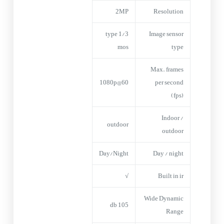
2MP
Resolution
1/3 type
Image sensor
mos
type
Max. frames
60@1080p
per second
(fps)
Indoor /
outdoor
outdoor
Day/Night
Day / night
√
Built in ir
Wide Dynamic
105 db
Range