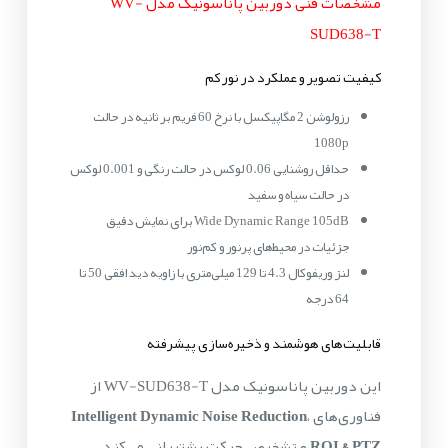
مشخصات فنی دوربین پاناسونیک مدل WV-
SUD638-T
کیفیت تصویر و عملکرد در نور کم
رزولوشن 2 مگاپیکسل با نرخ 60 فریم بر ثانیه در حالت
1080p
حداقل روشنایی 0.06 لوکس در حالت رنگی و 0.001 لوکس
در حالت سیاه و سفید
Wide Dynamic Range 105dB برای نمایش دقیق
جزئیات در محیط‌های پرنور و کم‌نور
لنز وریفوکال 4.3 تا 129 میلی‌متری با زاویه دید افقی 50 تا
64 درجه
قابلیت‌های هوشمند و ذخیره‌سازی پیشرفته
این دوربین پاناسونیک مدل WV-SUD638-T از
فناوری‌های
،
Intelligent Dynamic Noise Reduction
ROI & PTZ
و تشخیص حرکت پشتیبانی می‌کند.