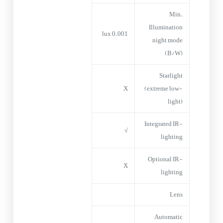
Min.
Illumination
0.001 lux
night mode
(B/W)
Starlight
X
(extreme low-
light)
Integrated IR-
√
lighting
Optional IR-
X
lighting
Lens
Automatic