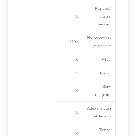
Region Of
X
Interest
tracking
No. of presets /
√360
guard tours
X
Wiper
X
Thermal
Alarm
X
triggering
Video analytics
X
at the edge
Tamper
X