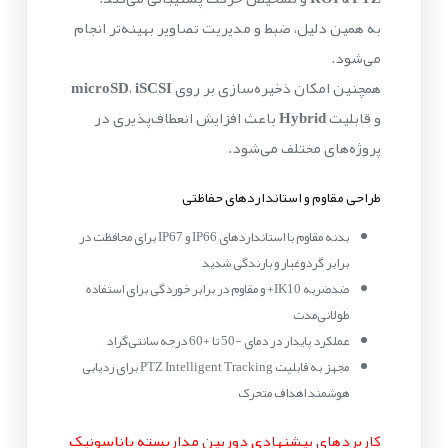
به همین دلیل، ضبط و مدیریت تصاویر بهینه‌تر انجام
می‌شود.
همچنین امکان ذخیره‌سازی بر روی
iSCSI
،
microSD
و قابلیت
Hybrid
باعث افزایش انعطاف‌پذیری در
پروژه‌های مختلف می‌شود.
طراحی مقاوم و استانداردهای حفاظتی
بدنه مقاوم با استانداردهای IP66 و IP67 برای محافظت در
برابر گردوغبار و بارندگی شدید
ضدضربه IK10+ و مقاوم در برابر خوردگی برای استفاده
طولانی‌مدت
عملکرد پایدار در دمای -50 تا +60 درجه سانتی‌گراد
مجهز به قابلیت PTZ Intelligent Tracking برای ردیابی
هوشمند اهداف متحرک
کاربردهای پیشنهادی دوربین مداربسته پاناسونیک