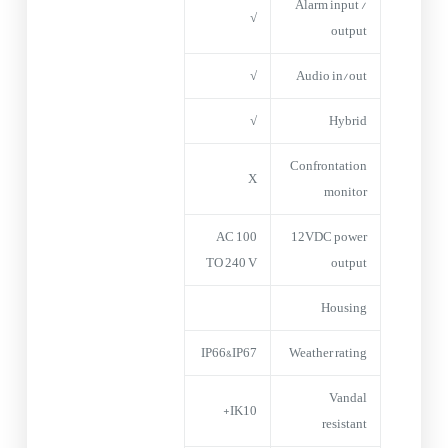
Alarm input /
√
output
√
Audio in/out
√
Hybrid
Confrontation
X
monitor
AC 100
12VDC power
TO 240 V
output
Housing
IP66&IP67
Weather rating
Vandal
IK10+
resistant