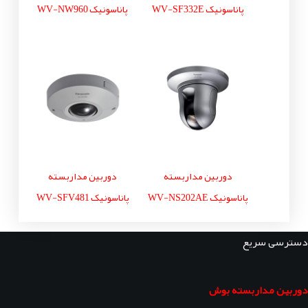
پاناسونیک WV-SF332E
پاناسونیک WV-NW960
دوربین مداربسته
دوربین مداربسته
پاناسونیک WV-NS202AE
پاناسونیک WV-SFV481
دسترسی سریع
دوربین مداربسته بوش