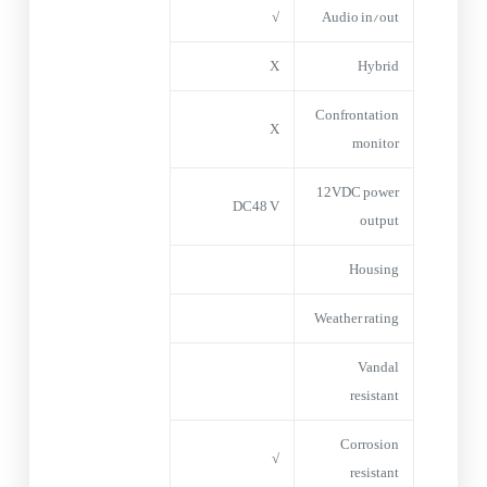
√
Audio in/out
X
Hybrid
Confrontation
X
monitor
12VDC power
DC48 V
output
Housing
Weather rating
Vandal
resistant
Corrosion
√
resistant