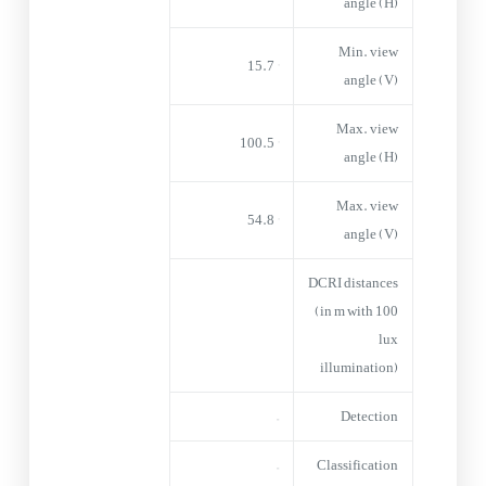
angle (H)
Min. view
° 15.7
angle (V)
Max. view
° 100.5
angle (H)
Max. view
° 54.8
angle (V)
DCRI distances
(in m with 100
lux
illumination)
–
Detection
–
Classification