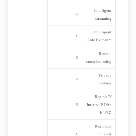
Intelligent
√
streaming
Intelligent
X
Auto Exposure
Remote
X
commissioning
Privacy
√
masking
Region Of
X
Interest (ROI) &
E-PTZ
Region Of
X
Interest