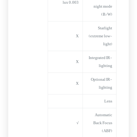
0.003 lux
night mode
(B/W)
Starlight
X
(extreme low-
light)
Integrated IR-
X
lighting
Optional IR-
X
lighting
Lens
Automatic
√
Back Focus
(ABF)