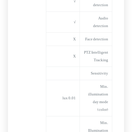
√
detection
Audio
√
detection
X
Face detection
PTZ Intelligent
X
Tracking
Sensitivity
Min.
illumination
0.01 lux
day mode
(color)
Min.
Illumination