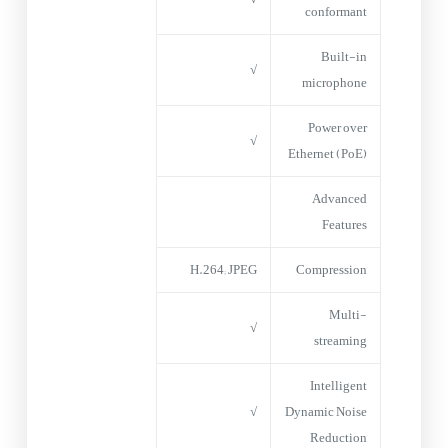
conformant
Built-in
√
microphone
Power over
√
Ethernet (PoE)
Advanced
Features
H.264; JPEG
Compression
Multi-
√
streaming
Intelligent
√
Dynamic Noise
Reduction