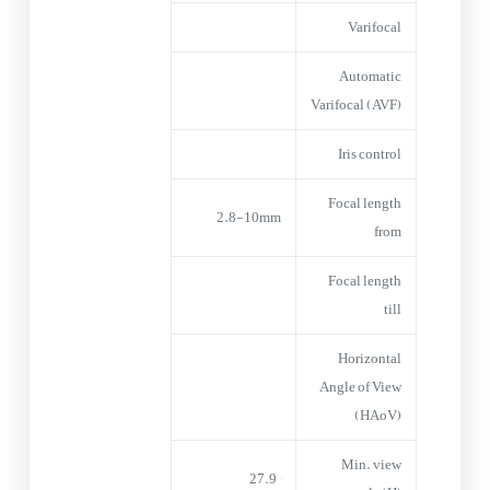
Varifocal
Automatic
Varifocal (AVF)
Iris control
Focal length
2.8-10mm
from
Focal length
till
Horizontal
Angle of View
(HAoV)
Min. view
° 27.9