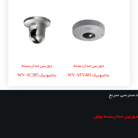
دوربین مداربسته
دوربین مداربسته
پاناسونیک WV-SFV481
پاناسونیک WV-SC385
دسترسی سریع
دوربین مداربسته بوش