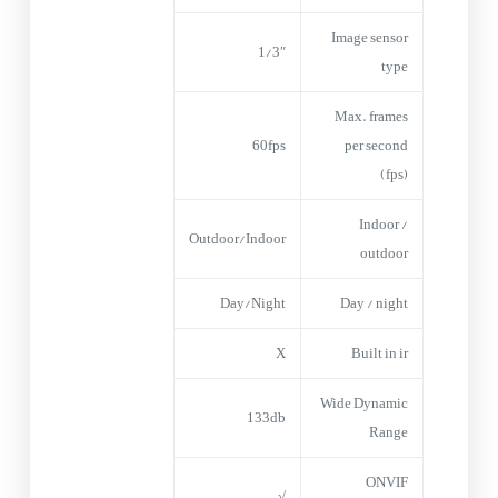
Image sensor
1/3″
type
Max. frames
60fps
per second
(fps)
Indoor /
Outdoor/Indoor
outdoor
Day/Night
Day / night
X
Built in ir
Wide Dynamic
133db
Range
ONVIF
√