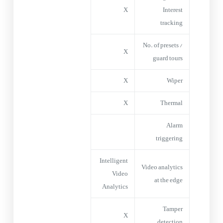
X
Interest
tracking
No. of presets /
X
guard tours
X
Wiper
X
Thermal
Alarm
triggering
Intelligent
Video analytics
Video
at the edge
Analytics
Tamper
X
detection