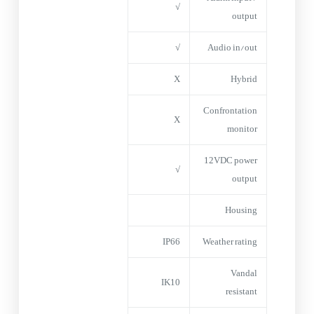
√
output
√
Audio in/out
X
Hybrid
Confrontation
X
monitor
12VDC power
√
output
Housing
IP66
Weather rating
Vandal
IK10
resistant