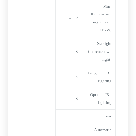
Min.
Illumination
0.2 lux
night mode
(B/W)
Starlight
X
(extreme low-
light)
Integrated IR-
X
lighting
Optional IR-
X
lighting
Lens
Automatic