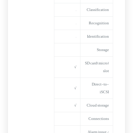
–
Classification
–
Recognition
–
Identification
Storage
(micro)SD card
√
slot
Direct-to-
√
iSCSI
√
Cloud storage
Connections
Alarm input /