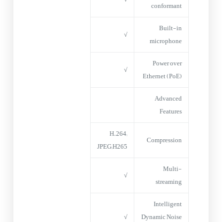
conformant
Built-in
√
microphone
Power over
√
Ethernet (PoE)
Advanced
Features
H.264;
Compression
JPEG;H265
Multi-
√
streaming
Intelligent
√
Dynamic Noise