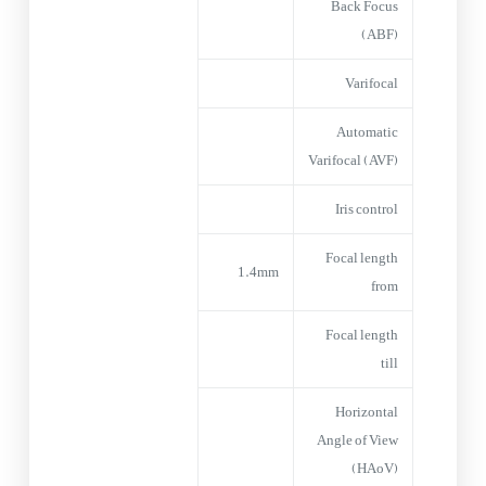
Back Focus
(ABF)
Varifocal
Automatic
Varifocal (AVF)
Iris control
Focal length
1.4mm
from
Focal length
till
Horizontal
Angle of View
(HAoV)