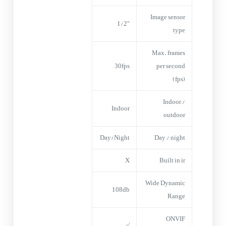
Image sensor
1/2″
type
Max. frames
30fps
per second
(fps)
Indoor /
Indoor
outdoor
Day/Night
Day / night
X
Built in ir
Wide Dynamic
108db
Range
ONVIF
√