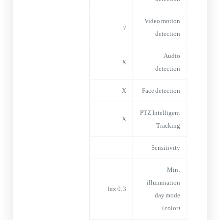
Video motion
√
detection
Audio
X
detection
X
Face detection
PTZ Intelligent
X
Tracking
Sensitivity
Min.
illumination
0.3 lux
day mode
(color)