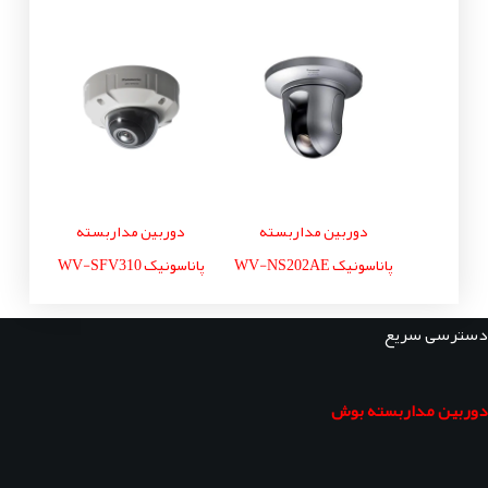
دوربین مداربسته
دوربین مداربسته
پاناسونیک WV-NS202AE
پاناسونیک WV-SFV310
دسترسی سریع
دوربین مداربسته بوش