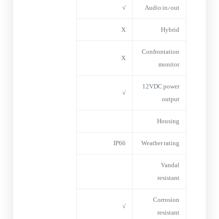
√
Audio in/out
X
Hybrid
Confrontation
X
monitor
12VDC power
√
output
Housing
IP66
Weather rating
Vandal
resistant
Corrosion
√
resistant