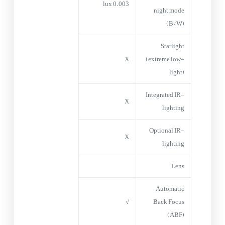
0.003 lux
night mode
(B/W)
Starlight
X
(extreme low-
light)
Integrated IR-
X
lighting
Optional IR-
X
lighting
Lens
Automatic
√
Back Focus
(ABF)