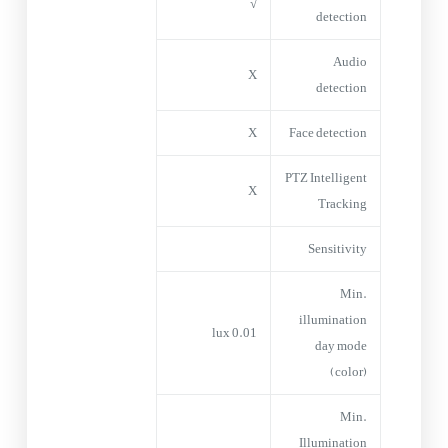
√
detection
Audio
X
detection
X
Face detection
PTZ Intelligent
X
Tracking
Sensitivity
Min.
illumination
0.01 lux
day mode
(color)
Min.
Illumination