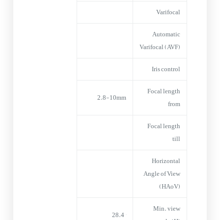
Varifocal
Automatic
Varifocal (AVF)
Iris control
Focal length
2.8-10mm
from
Focal length
till
Horizontal
Angle of View
(HAoV)
Min. view
° 28.4