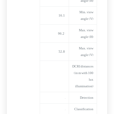
angle (H)
Min. view
16.1°
angle (V)
Max. view
° 96.2
angle (H)
Max. view
52.8°
angle (V)
DCRI distances
(in m with 100
lux
illumination)
–
Detection
–
Classification