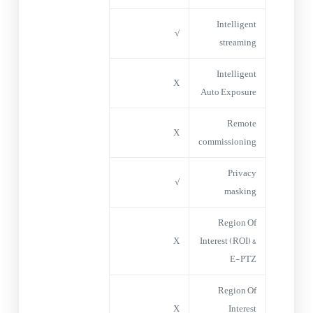
Intelligent
√
streaming
Intelligent
X
Auto Exposure
Remote
X
commissioning
Privacy
√
masking
Region Of
X
Interest (ROI) &
E-PTZ
Region Of
X
Interest