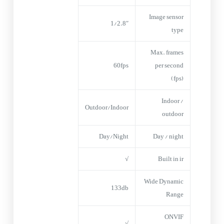
Image sensor
1/2.8″
type
Max. frames
60fps
per second
(fps)
Indoor /
Outdoor/Indoor
outdoor
Day/Night
Day / night
√
Built in ir
Wide Dynamic
133db
Range
ONVIF
√