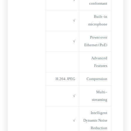
conformant
Built-in
√
microphone
Power over
√
Ethernet (PoE)
Advanced
Features
H.264; JPEG
Compression
Multi-
√
streaming
Intelligent
√
Dynamic Noise
Reduction