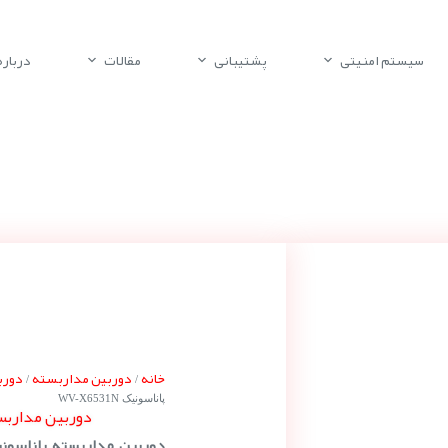
سیستم امنیتی
پشتیبانی
مقالات
درباره 
خانه
دوربین مداربسته
دورب
/
/
پاناسونیک WV-X6531N
دوربین مداربسته پا