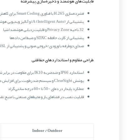
قابلیت‌های هوشمند و ذخیره‌سازی پیشرفته
فشرده‌سازی H.265 با فناوری Smart Coding برای کاهش پهنای باند
پشتیبانی از iA (Intelligent Auto) و آنالیز ویدیویی هوشمند i-VMD Type4
32 ناحیه Privacy Zone و قابلیت ردیابی هوشمند اشیا
پشتیبانی از کارت حافظه SDXC و ضبط امن داده‌ها
صدای دوطرفه با ورودی/خروجی صوتی و پشتیبانی از SSL و پروفایل ONVIF S, G, T
طراحی مقاوم و استانداردهای حفاظتی
استاندارد IP66 و ضدضربه IK10 برای مقاومت در برابر شرایط محیطی سخت
پوشش ClearSight و سیستم ضد رطوبت برای افزایش دوام
عملکرد پایدار در دمای -50 تا +60 درجه سانتی‌گراد
قابلیت نصب در فضاهای باز و محیط‌های صنعتی با منبع تغذیه PoE+ یا AC
Indoor / Outdoor