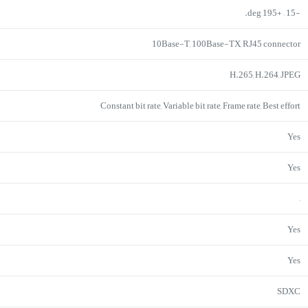
-15 – +195 deg.
10Base-T, 100Base-TX, RJ45 connector
H.265, H.264, JPEG
Constant bit rate, Variable bit rate, Frame rate, Best effort
Yes
Yes
–
Yes
Yes
SDXC