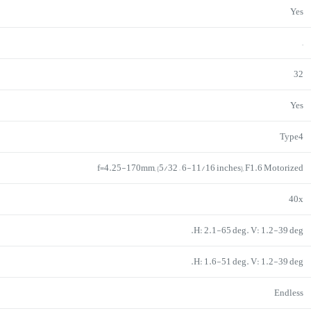
Yes
–
32
Yes
Type4
f=4.25-170mm, {5/32 – 6-11/16 inches}, F1.6 Motorized
40x
H: 2.1-65 deg. V: 1.2-39 deg.
H: 1.6-51 deg. V: 1.2-39 deg.
Endless