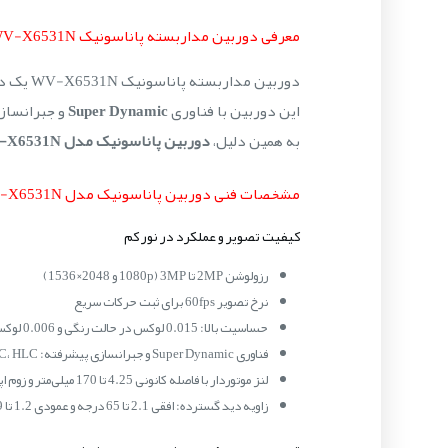
معرفی دوربین مداربسته پاناسونیک WV-X6531N
دوربین مداربسته پاناسونیک WV-X6531N یک دوربین تحت شبکه PTZ پیشرفته با کیفیت 2 تا 3 مگاپیکسل و نرخ 60 فریم بر ثانیه است.
این دوربین با فناوری
Super Dynamic
و جبرانسازی
به همین دلیل،
دوربین پاناسونیک مدل WV-X6531N
مشخصات فنی دوربین پاناسونیک مدل WV-X6531N
کیفیت تصویر و عملکرد در نور کم
رزولوشن 2MP تا 3MP (1080p و 2048×1536)
نرخ تصویر 60fps برای ثبت حرکات سریع
حساسیت بالا: 0.015 لوکس در حالت رنگی و 0.006 لوکس در حالت B/W
فناوری Super Dynamic و جبرانسازی پیشرفته: BLC، HLC و کاهش نویز دیجیتال
لنز موتوردار با فاصله کانونی 4.25 تا 170 میلی‌متر و زوم اپتیکال 40x
زاویه دید گسترده: افقی 2.1 تا 65 درجه و عمودی 1.2 تا 39 درجه