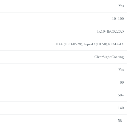
Yes
10-100
IK10 (IEC62262)
IP66 (IEC60529), Type 4X(UL50), NEMA 4X
ClearSight Coating
Yes
60
-50
140
-58