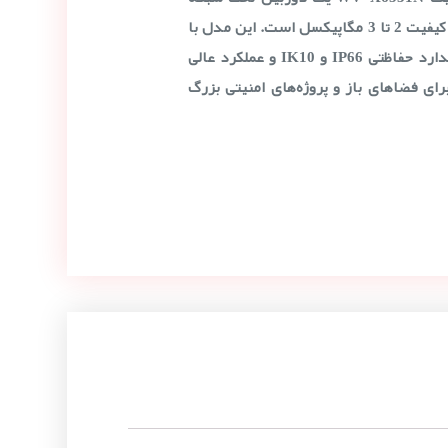
حرفه‌ای با زوم 40 برابری و کیفیت 2 تا 3 مگاپیکسل است. این مدل با
فشرده‌سازی H.265، استاندارد حفاظتی IP66 و IK10 و عملکرد عالی
0.01 لوکس)، برای فضاهای باز و پروژه‌های امنیتی بزرگ