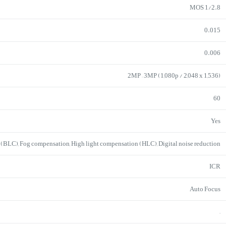
1/2.8 MOS
0.015
0.006
2MP – 3MP (1,080p / 2,048 x 1,536)
60
Yes
 (BLC), Fog compensation, High light compensation (HLC), Digital noise reduction
ICR
Auto Focus
–