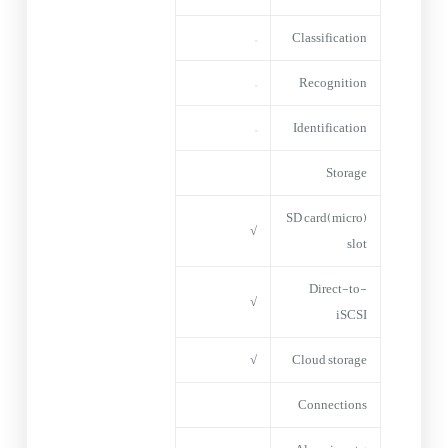
–
Classification
–
Recognition
–
Identification
Storage
(micro)SD card
√
slot
Direct-to-
√
iSCSI
√
Cloud storage
Connections