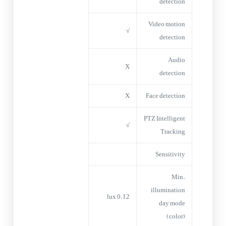
detection
Video motion
√
detection
Audio
X
detection
X
Face detection
PTZ Intelligent
√
Tracking
Sensitivity
Min.
illumination
0.12 lux
day mode
(color)