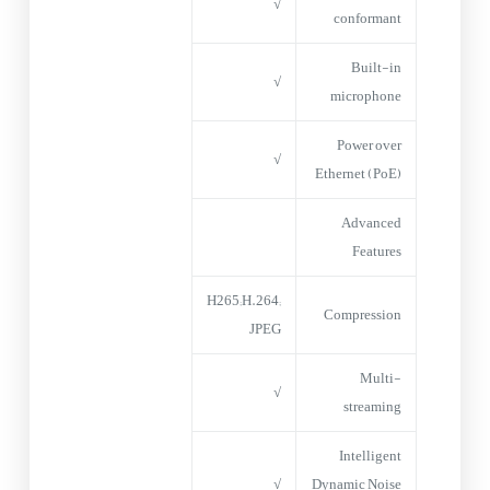
√
conformant
Built-in
√
microphone
Power over
√
Ethernet (PoE)
Advanced
Features
H265;H.264;
Compression
JPEG
Multi-
√
streaming
Intelligent
√
Dynamic Noise