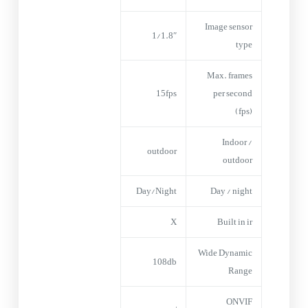
Image sensor
1/1.8″
type
Max. frames
15fps
per second
(fps)
Indoor /
outdoor
outdoor
Day/Night
Day / night
X
Built in ir
Wide Dynamic
108db
Range
ONVIF