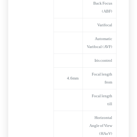
Back Focus
(ABF)
Varifocal
Automatic
Varifocal (AVF)
Iris control
Focal length
4.6mm
from
Focal length
till
Horizontal
Angle of View
(HAoV)