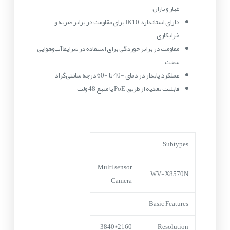
غبار و باران
دارای استاندارد IK10 برای مقاومت در برابر ضربه و
خرابکاری
مقاومت در برابر خوردگی برای استفاده در شرایط آب‌وهوایی
سخت
عملکرد پایدار در دمای -40 تا +60 درجه سانتی‌گراد
قابلیت تغذیه از طریق PoE یا منبع 48 ولت
Subtypes
Multi sensor
WV-X8570N
Camera
Basic Features
2160*3840
Resolution