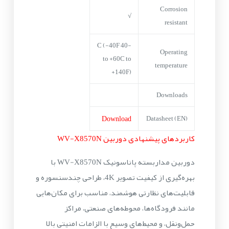
Corrosion
√
resistant
-40 C (-40F
Operating
to +60C to
temperature
+140F)
Downloads
Download
Datasheet (EN)
کاربردهای پیشنهادی دوربین WV-X8570N
دوربین مداربسته پاناسونیک WV-X8570N با
بهره‌گیری از کیفیت تصویر 4K، طراحی چندسنسوره و
قابلیت‌های نظارتی هوشمند، مناسب برای مکان‌هایی
مانند فرودگاه‌ها، محوطه‌های صنعتی، مراکز
حمل‌ونقل، و محیط‌های وسیع با الزامات امنیتی بالا