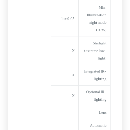
Min.
Illumination
0.05 lux
night mode
(B/W)
Starlight
X
(extreme low-
light)
Integrated IR-
X
lighting
Optional IR-
X
lighting
Lens
Automatic