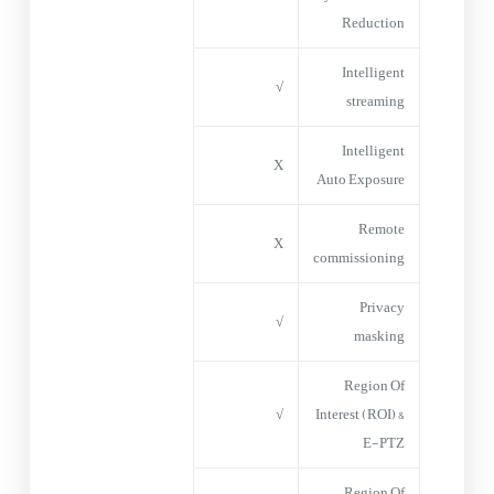
Reduction
Intelligent
√
streaming
Intelligent
X
Auto Exposure
Remote
X
commissioning
Privacy
√
masking
Region Of
√
Interest (ROI) &
E-PTZ
Region Of