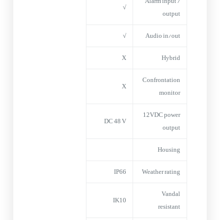
Alarm input /
√
output
√
Audio in/out
X
Hybrid
Confrontation
X
monitor
12VDC power
DC 48 V
output
Housing
IP66
Weather rating
Vandal
IK10
resistant