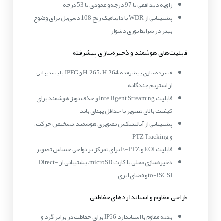
زاویه دید افقی تا 97 درجه و عمودی تا 53 درجه
پشتیبانی از WDR با داینامیک رنج 108 دسی‌بل برای وضوح
بهتر در شرایط نوری دشوار
قابلیت‌های هوشمند و ذخیره‌سازی پیشرفته
فشرده‌سازی پیشرفته H.265، H.264 و JPEG با پشتیبانی
از استریم چندگانه
قابلیت Intelligent Streaming و حذف نویز هوشمند برای
کیفیت بالای تصویر با حداقل پهنای باند
پشتیبانی از آنالیتیکس تصویری هوشمند، تشخیص حرکت،
و PTZ Tracking
قابلیت ROI و E-PTZ برای تمرکز بر نواحی حساس تصویر
ذخیره‌سازی محلی با کارت microSD، پشتیبانی از Direct-
to-iSCSI و فضای ابری
طراحی مقاوم و استانداردهای حفاظتی
بدنه مقاوم با استاندارد IP66 برای حفاظت در برابر گرد و