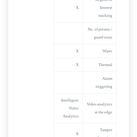
X
Interest
tracking
No. of presets /
guard tours
X
Wiper
X
Thermal
Alarm
triggering
Intelligent
Video analytics
Video
at the edge
Analytics
Tamper
X