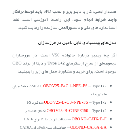
هشدار ایمنی: کار با تابلو برق و نصب SPD
باید توسط برقکار
واجد شرایط
انجام شود. این راهنما آموزشی است. لطفا
استانداردهای ملی و دستورالعمل سازنده را رعایت کنید.
مدل‌های پیشنهادی قابل تامین در مرزسازان
اگر چه ویدیو درباره خانواده V50 است، در مرزسازان
مجموعه‌ای از سرج ارسترهای
Type 1+2
و دیتا از برند OBO
موجود است. برای خرید و مشاوره، مدل‌های زیر را ببینید:
OBO V25-B+C 1+NPE+FS
— Type 1+2 با کنتاکت خشک برای
مانیتورینگ
OBO V25-B+C 3+NPE+FS
— Type 1+2 سه فاز با FS
OBO V25-B+C 1NPE150
— Type 1+2 تک‌فاز اقتصادی
OBO ND-CAT6/E-F
— حفاظت اترنت/PoE برای CAT6
OBO ND-CAT6A/EA
— حفاظت اترنت/PoE برای CAT6A