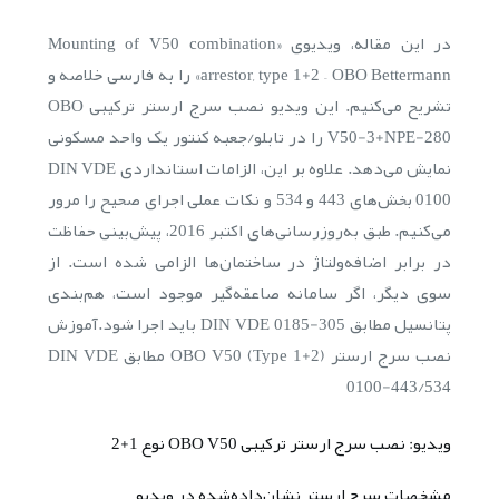
در این مقاله، ویدیوی «Mounting of V50 combination
arrestor, type 1+2 – OBO Bettermann» را به فارسی خلاصه و
تشریح می‌کنیم. این ویدیو نصب سرج ارستر ترکیبی OBO
V50-3+NPE-280 را در تابلو/جعبه کنتور یک واحد مسکونی
نمایش می‌دهد. علاوه بر این، الزامات استانداردی DIN VDE
0100 بخش‌های 443 و 534 و نکات عملی اجرای صحیح را مرور
می‌کنیم. طبق به‌روزرسانی‌های اکتبر 2016، پیش‌بینی حفاظت
در برابر اضافه‌ولتاژ در ساختمان‌ها الزامی شده است. از
سوی دیگر، اگر سامانه صاعقه‌گیر موجود است، هم‌بندی
پتانسیل مطابق DIN VDE 0185-305 باید اجرا شود.آموزش
نصب سرج ارستر OBO V50 (Type 1+2) مطابق DIN VDE
0100-443/534
ویدیو: نصب سرج ارستر ترکیبی OBO V50 نوع 1+2
مشخصات سرج ارستر نشان‌داده‌شده در ویدیو