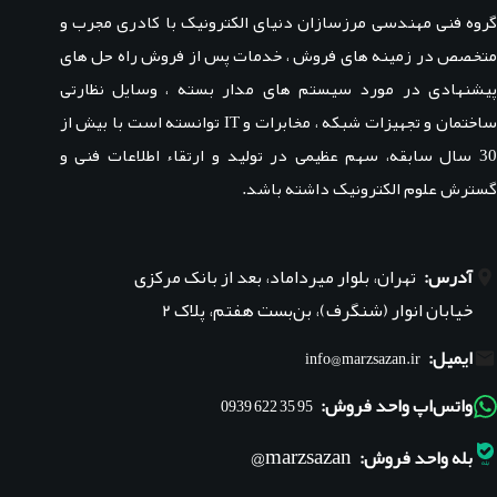
گروه فنی مهندسی مرزسازان دنیای الکترونیک با کادری مجرب و
متخصص در زمینه های فروش ، خدمات پس از فروش راه حل های
پیشنهادی در مورد سیستم های مدار بسته ، وسایل نظارتی
ساختمان و تجهیزات شبکه ، مخابرات و IT توانسته است با بیش از
30 سال سابقه، سهم عظیمی در تولید و ارتقاء اطلاعات فنی و
گسترش علوم الکترونیک داشته باشد.
آدرس:
تهران، بلوار میرداماد، بعد از بانک مرکزی
خیابان انوار (شنگرف)، بن‌بست هفتم، پلاک ۲
ایمیل:
info@marzsazan.ir
واتس‌اپ واحد فروش:
95 35 622 0939
marzsazan@
بله واحد فروش: