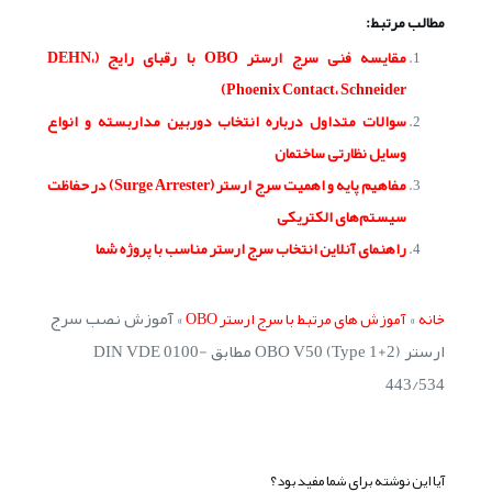
مطالب مرتبط:
مقایسه فنی سرج ارستر OBO با رقبای رایج (DEHN،
Phoenix Contact، Schneider)
سوالات متداول درباره انتخاب دوربین مداربسته و انواع
وسایل نظارتی ساختمان
مفاهیم پایه و اهمیت سرج ارستر (Surge Arrester) در حفاظت
سیستم‌های الکتریکی
راهنمای آنلاین انتخاب سرج ارستر مناسب با پروژه شما
»
»
آموزش نصب سرج
خانه
آموزش های مرتبط با سرج ارستر OBO
ارستر OBO V50 (Type 1+2) مطابق DIN VDE 0100-
443/534
آیا این نوشته برای شما مفید بود؟