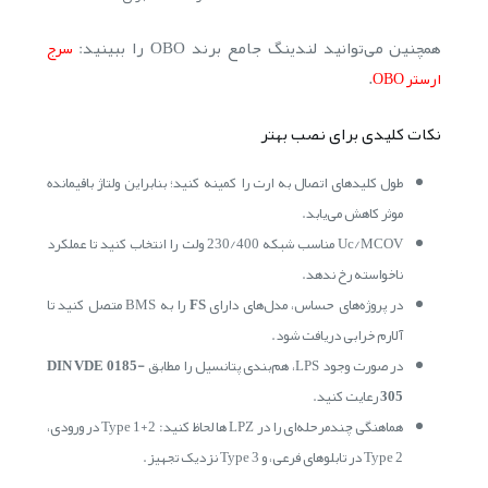
همچنین می‌توانید لندینگ جامع برند OBO را ببینید:
سرج
.
ارستر OBO
نکات کلیدی برای نصب بهتر
طول کلیدهای اتصال به ارت را کمینه کنید؛ بنابراین ولتاژ باقیمانده
موثر کاهش می‌یابد.
Uc/MCOV مناسب شبکه 230/400 ولت را انتخاب کنید تا عملکرد
ناخواسته رخ ندهد.
در پروژه‌های حساس، مدل‌های دارای
FS
را به BMS متصل کنید تا
آلارم خرابی دریافت شود.
در صورت وجود LPS، هم‌بندی پتانسیل را مطابق
DIN VDE 0185-
305
رعایت کنید.
هماهنگی چندمرحله‌ای را در LPZ ها لحاظ کنید: Type 1+2 در ورودی،
Type 2 در تابلوهای فرعی، و Type 3 نزدیک تجهیز.