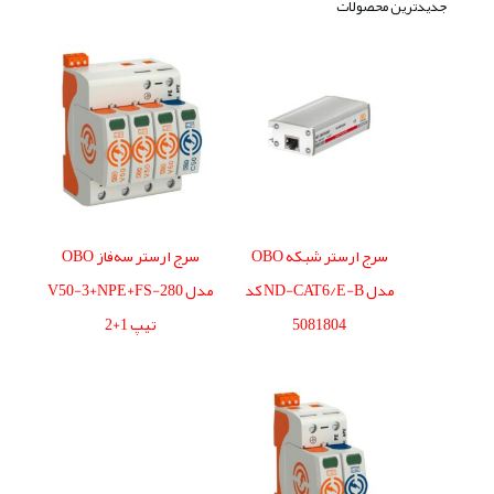
جدیدترین محصولات
سرج ارستر شبکه OBO
سرج ارستر سه‌فاز OBO
مدل ND-CAT6/E-B کد
مدل V50-3+NPE+FS-280
5081804
تیپ 1+2