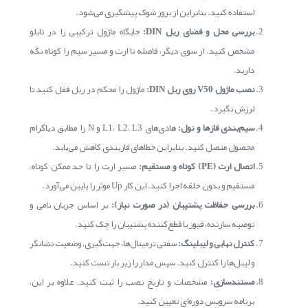
استفاده کنید. بنابراین از بروز شوک پیشگیری می‌شود.
بررسی محل و فضای ریل DIN:
جایگاه ماژول ترکیبی را در تابلو
مشخص کنید. از سوی دیگر، فاصله تا ارت و مسیر سیم را کوتاه نگه
دارید.
نصب ماژول V50 روی ریل DIN:
ماژول را محکم در ریل قفل کنید تا
لرزش نگیرد.
سیم‌بندی فازها و نول:
هادی‌های L1، L2، L3 و N را مطابق دیاگرام
محصول متصل کنید. بنابراین خطاهای فازبندی کاهش می‌یابد.
اتصال ارت (PE) کوتاه و مستقیم:
مسیر ارت را تا حد ممکن کوتاه،
مستقیم و بدون حلقه اجرا کنید. این کار Up موثر را پایین می‌آورد.
بررسی حفاظت پشتیبان (در صورت نیاز):
بر اساس جریان نامی و
توصیه سازنده، فیوز یا قطع‌کننده پشتیبان را چک کنید.
کنترل نهایی و لیبلینگ:
سفتی ترمینال‌ها، جهت‌گیری، وضعیت نشانگر
و لیبل‌ها را کنترل کنید. سپس مدار را زیر بار تست کنید.
مستندسازی:
مشخصات و تاریخ نصب را ثبت کنید. علاوه بر این،
برنامه سرویس دوره‌ای تعیین کنید.