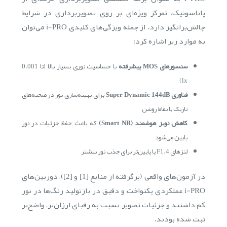
پاناسونیک، تمرکز ویژه‌ای بر روی تصویربرداری در شرایط
چالش‌برانگیز دارد. از جمله ویژگی‌های کلیدی i-PRO می‌توان
به موارد زیر اشاره کرد:
سنسورهای MOS پیشرفته
با حساسیت نوری بسیار بالا (تا 0.001
lx)
فناوری Super Dynamic 144dB
برای بهینه‌سازی نور در صحنه‌های
تاریک با نقاط روشن
کاهش نویز هوشمند (Smart NR)
که باعث حفظ جزئیات در نور
پایین می‌شود
لنزهای F1.4 یا پایین‌تر برای جذب نور بیشتر
در آزمون‌های واقعی (برگرفته از منابع [1] و [2])، دوربین‌های
i-PRO عملکردی یکنواخت و دقیق در بازتولید رنگ‌ها در نور
کم داشتند و جزئیات تصویر نسبت به رقبای ارزان‌تر، واضح‌تر
ثبت شده بودند.