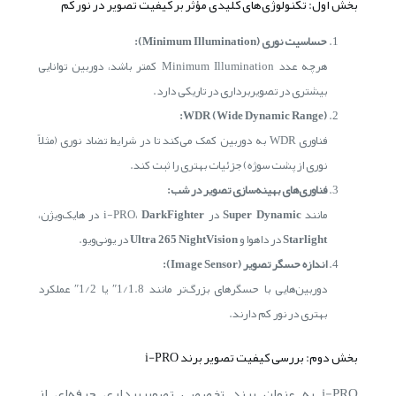
بخش اول: تکنولوژی‌های کلیدی مؤثر بر کیفیت تصویر در نور کم
حساسیت نوری (Minimum Illumination):
هرچه عدد Minimum Illumination کمتر باشد، دوربین توانایی
بیشتری در تصویربرداری در تاریکی دارد.
WDR (Wide Dynamic Range):
فناوری WDR به دوربین کمک می‌کند تا در شرایط تضاد نوری (مثلاً
نوری از پشت سوژه) جزئیات بهتری را ثبت کند.
فناوری‌های بهینه‌سازی تصویر در شب:
مانند
Super Dynamic
در i-PRO،
DarkFighter
در هایک‌ویژن،
Starlight
در داهوا و
Ultra 265 NightVision
در یونی‌ویو.
اندازه حسگر تصویر (Image Sensor):
دوربین‌هایی با حسگرهای بزرگ‌تر مانند 1/1.8″ یا 1/2″ عملکرد
بهتری در نور کم دارند.
بخش دوم: بررسی کیفیت تصویر برند i-PRO
i-PRO به عنوان برند تخصصی تصویربرداری حرفه‌ای از