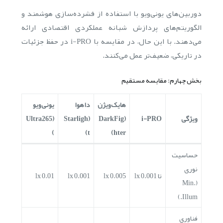
دوربین‌های یونی‌ویو با استفاده از فشرده‌سازی هوشمند و
الگوریتم‌های پردازش شبانه عملکردی اقتصادی ارائه
می‌دهند. با این حال، در مقایسه با i-PRO در حفظ جزئیات
در تاریکی، ضعیف‌تر عمل می‌کنند.
بخش چهارم: مقایسه مستقیم
هایک‌ویژن
داهوا
یونی‌ویو
ویژگی
i-PRO
(DarkFig
(Starligh
(Ultra265
)
t)
hter)
حساسیت
نوری
تا 0.001 lx
0.005 lx
0.001 lx
0.01 lx
(Min.
Illum.)
فناوری