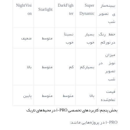
بهینه‌ساز
Super
DarkFigh
NightVisi
Starlight
ی تصویر
Dynamic
ter
on
شب
حفظ رنگ
بسیار
نسبتاً
متوسط
ضعیف
در نور کم
خوب
خوب
میزان
نویز در
بسیار کم
کم
متوسط
بالا
تصویر
شب
قیمت
بالا
متوسط
متوسط
پایین
تمام‌شده
بخش پنجم: کاربردهای تخصصی i-PRO در محیط‌های تاریک
i-PRO در پروژه‌هایی مانند: