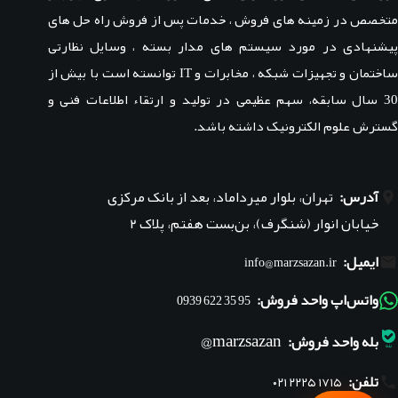
متخصص در زمینه های فروش ، خدمات پس از فروش راه حل های
پیشنهادی در مورد سیستم های مدار بسته ، وسایل نظارتی
ساختمان و تجهیزات شبکه ، مخابرات و IT توانسته است با بیش از
30 سال سابقه، سهم عظیمی در تولید و ارتقاء اطلاعات فنی و
گسترش علوم الکترونیک داشته باشد.
آدرس:
تهران، بلوار میرداماد، بعد از بانک مرکزی
خیابان انوار (شنگرف)، بن‌بست هفتم، پلاک ۲
ایمیل:
info@marzsazan.ir
واتس‌اپ واحد فروش:
95 35 622 0939
marzsazan@
بله واحد فروش:
تلفن:
۰۲۱ ۲۲۲۵ ۱۷۱۵