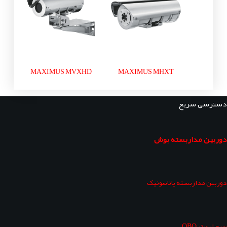
MAXIMUS MVXHD
MAXIMUS MHXT
دسترسی سریع
دوربین مداربسته بوش
دوربین مداربسته پاناسونیک
سرج ارستر OBO