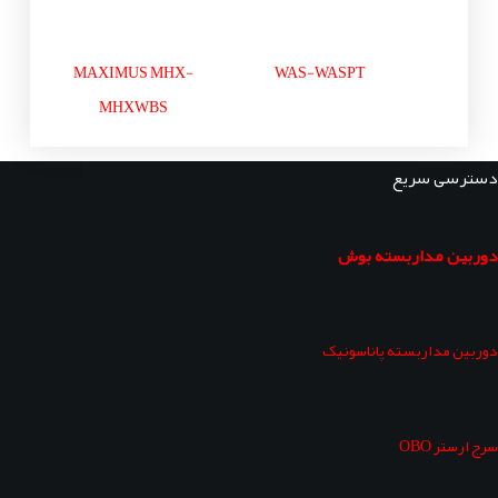
MAXIMUS MHX-
WAS-WASPT
MHXWBS
دسترسی سریع
دوربین مداربسته بوش
دوربین مداربسته پاناسونیک
سرج ارستر OBO