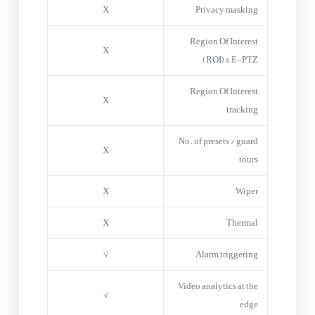
X
Privacy masking
Region Of Interest
X
(ROI) & E-PTZ
Region Of Interest
X
tracking
No. of presets / guard
X
tours
X
Wiper
X
Thermal
√
Alarm triggering
Video analytics at the
√
edge