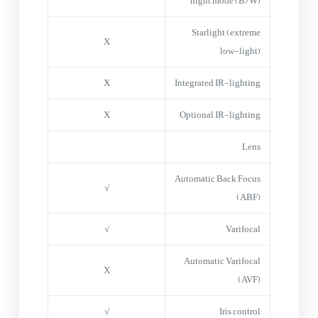
night mode (B/W)
Starlight (extreme
X
low-light)
X
Integrated IR-lighting
X
Optional IR-lighting
Lens
Automatic Back Focus
√
(ABF)
√
Varifocal
Automatic Varifocal
X
(AVF)
√
Iris control