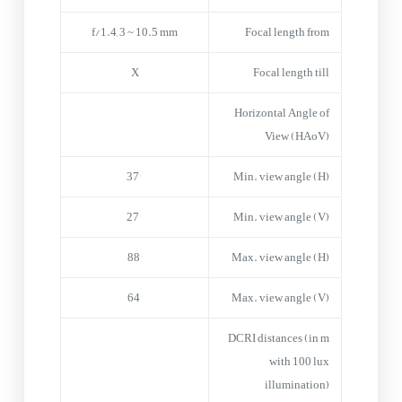
f/1.4, 3 ~ 10.5 mm
Focal length from
X
Focal length till
Horizontal Angle of
View (HAoV)
37°
Min. view angle (H)
27°
Min. view angle (V)
88°
Max. view angle (H)
64°
Max. view angle (V)
DCRI distances (in m
with 100 lux
illumination)