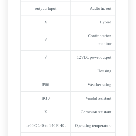
output/Input
Audio in/out
X
Hybrid
Confrontation
√
monitor
√
12VDC power output
Housing
IP66
Weather rating
IK10
Vandal resistant
X
Corrosion resistant
–40° to 60°C (–40° to 140°F)
Operating temperature