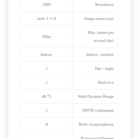
5MP
Resolution
1/1.8-inch
Image sensor type
Max. frames per
30fps
second (fps)
Indoor
Indoor / outdoor
√
Day / night
√
Built in ir
75 db
Wide Dynamic Range
√
ONVIF conformant
X
Built-in microphone
Power over Ethernet