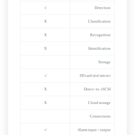
√
Detection
X
Classification
X
Recognition
X
Identification
Storage
√
(micro)SD card slot
X
Direct-to-iSCSI
X
Cloud storage
Connections
√
Alarm input / output