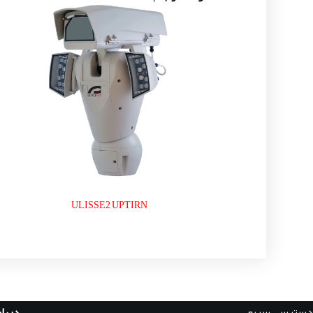
ULISSE2 UPTIRN
دسترسی سریع
دربار