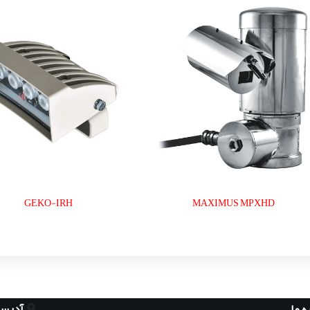
GEKO-IRH
MAXIMUS MPXHD
آدرس
ه ما