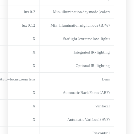
0.2 lux
Min. illumination day mode (color)
0.12 lux
Min. Illumination night mode (B/W)
X
Starlight (extreme low-light)
X
Integrated IR-lighting
X
Optional IR-lighting
Auto-focus zoom lens
Lens
X
Automatic Back Focus (ABF)
X
Varifocal
X
Automatic Varifocal (AVF)
–
Iris control