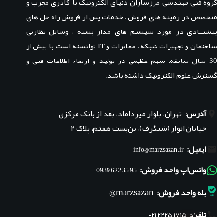
گروه فنی مهندسی مرزسازان دنیای الکترونیک با کادری مجرب و
متخصص در زمینه های فروش ، خدمات پس از فروش راه حل های
پیشنهادی در مورد سیستم های مدار بسته ، وسایل نظارتی
ساختمان و تجهیزات شبکه ، مخابرات و IT توانسته است با بیش از
30 سال سابقه، سهم عظیمی در تولید و ارتقاء اطلاعات فنی و
گسترش علوم الکترونیک داشته باشد.
آدرس:
تهران، بلوار میرداماد، بعد از بانک مرکزی
خیابان انوار (شنگرف)، بن‌بست هفتم، پلاک ۲
ایمیل:
info@marzsazan.ir
واتس‌اپ واحد فروش:
95 35 622 0939
marzsazan@
بله واحد فروش:
تلفن:
۰۲۱ ۲۲۲۵ ۱۷۱۵