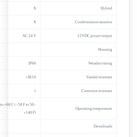
X
Hybrid
X
Confrontation monitor
AC 24 V
12VDC power output
Housing
IP66
Weather rating
IK10+
Vandal resistant
√
Corrosion resistant
0 C to +60 C (-58 F to
Operating temperature
+140 F)
Downloads