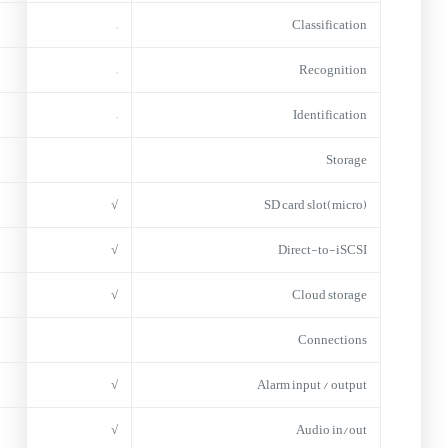
–
Classification
–
Recognition
–
Identification
Storage
√
(micro)SD card slot
√
Direct-to-iSCSI
√
Cloud storage
Connections
√
Alarm input / output
√
Audio in/out