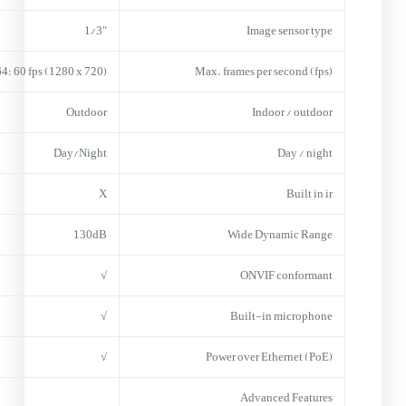
1/3″
Image sensor type
4: 60 fps (1280 x 720)
Max. frames per second (fps)
Outdoor
Indoor / outdoor
Day/Night
Day / night
X
Built in ir
130dB
Wide Dynamic Range
√
ONVIF conformant
√
Built-in microphone
√
Power over Ethernet (PoE)
Advanced Features