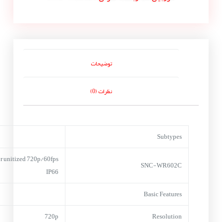
توضیحات
نظرات (0)
Subtypes
r unitized 720p/60fps
SNC-WR602C
IP66
Basic Features
720p
Resolution