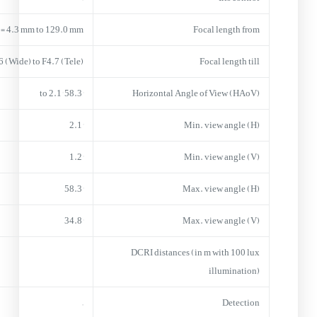
f = 4.3 mm to 129.0 mm
Focal length from
6 (Wide) to F4.7 (Tele)
Focal length till
58.3° to 2.1°
Horizontal Angle of View (HAoV)
2.1°
Min. view angle (H)
1.2°
Min. view angle (V)
58.3°
Max. view angle (H)
34.8°
Max. view angle (V)
DCRI distances (in m with 100 lux
illumination)
–
Detection