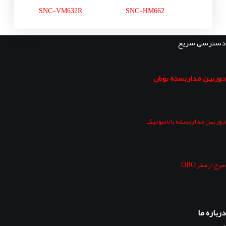
SNC-VM632R
SNC-HM662
دسترسی سریع
دوربین مداربسته بوش
دوربین مداربسته پاناسونیک
سرج ارستر OBO
درباره ما