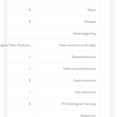
X
Wiper
X
Thermal
Alarm triggering
ligent Video Analytics
Video analytics at the edge
√
Tamper detection
√
Video motion detection
X
Audio detection
√
Face detection
X
PTZ Intelligent Tracking
Sensitivity