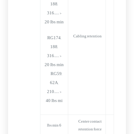
188,
316…. >
20 lbs min
Cabling retention
RG174,
188,
316…. >
20 lbs min
RG59,
62A,
210…. >
40 lbs mi
Center contact
6 lbs min
retention force