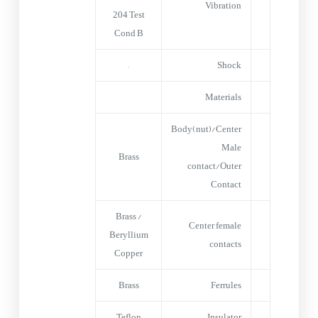
Vibration
204 Test
Cond B
–
Shock
Materials
Body(nut)/Center
Male
Brass
contact/Outer
Contact
Brass /
Center female
Beryllium
contacts
Copper
Brass
Ferrules
Teflon
Insulator