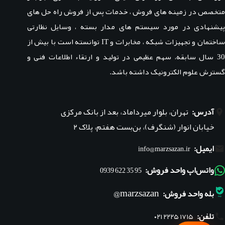
متخصص در زمینه های فروش ، خدمات پس از فروش راه حل های
پیشنهادی در مورد سیستم های مدار بسته ، وسایل نظارتی
ساختمان و تجهیزات شبکه ، مخابرات و IT توانسته است با بیش از
30 سال سابقه، سهم عظیمی در تولید و ارتقاء اطلاعات فنی و
گسترش علوم الکترونیک داشته باشد.
آدرس:
تهران، بلوار میرداماد، بعد از بانک مرکزی
خیابان انوار (شنگرف)، بن‌بست هفتم، پلاک ۲
ایمیل:
info@marzsazan.ir
واتس‌اپ واحد فروش:
95 35 622 0939
marzsazan@
بله واحد فروش:
تلفن:
۰۲۱ ۲۲۲۵ ۱۷۱۵