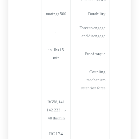
500 matings
Durability
Force to engage
–
and disengage
15 in-lbs
Proof torque
min
Coupling
–
mechanism
retention force
RG58, 141,
142, 223… >
40 lbs min
RG174,