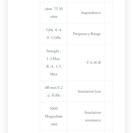
50 ohm – 75
Impendence
ohm
0-4 GHz –
Frequency Range
0-1 GHz
Straight :
1.3 Max ,
V.S.W.R
R/A : 1.5
Max
0.2 dB max
Insulation loss
@ 3GHz
5000
Insulation
Megaohms
resistance
min.