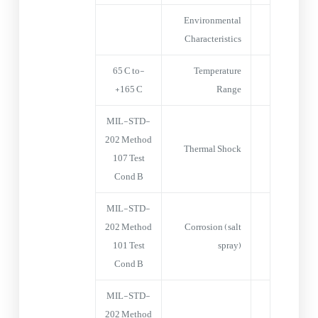
Environmental
Characteristics
-65°C to
Temperature
+165°C
Range
MIL-STD-
202 Method
Thermal Shock
107 Test
Cond B
MIL-STD-
202 Method
Corrosion (salt
101 Test
spray)
Cond B
MIL-STD-
202 Method