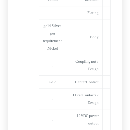
Plating
gold, Silver
per
Body
requirement,
Nickel,
Coupling nut /
–
Design
Gold
Center Contact
Outer Contacts /
–
Design
12VDC power
–
output