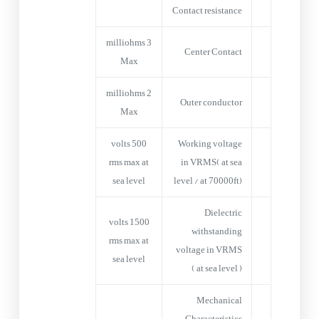
Contact resistance
3 milliohms
Center Contact
Max
2 milliohms
Outer conductor
Max
500 volts
Working voltage
rms max at
in VRMS( at sea
sea level
level / at 70000ft)
Dielectric
1500 volts
withstanding
rms max at
voltage in VRMS
sea level
( at sea level )
Mechanical
Characteristics