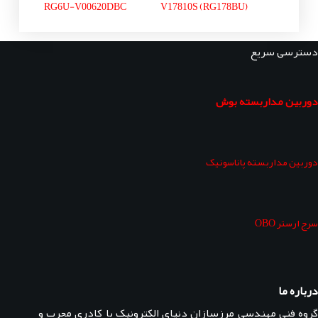
RG6U-V00620DBC
V17810S (RG178BU)
دسترسی سریع
دوربین مداربسته بوش
دوربین مداربسته پاناسونیک
سرج ارستر OBO
درباره ما
گروه فنی مهندسی مرزسازان دنیای الکترونیک با کادری مجرب و