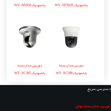
پاناسونیک WV-SP302E
پاناسونیک WV-NS950
دوربین مداربسته
دوربین مداربسته
پاناسونیک WV-SC588
پاناسونیک WV-SC385
دسترسی سریع
دوربین مداربسته بوش