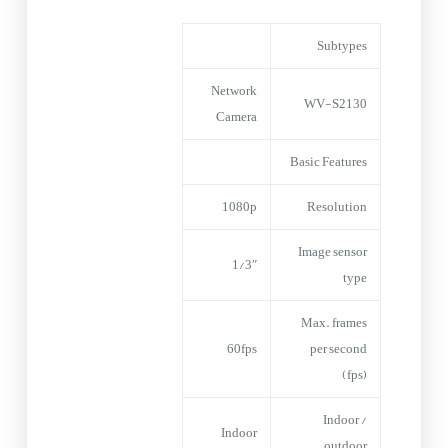
Subtypes
Network
WV-S2130
Camera
Basic Features
1080p
Resolution
Image sensor
1/3″
type
Max. frames
60fps
per second
(fps)
Indoor /
Indoor
outdoor