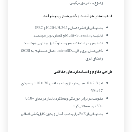
وضوح بالا در نور ترکیبی
قابلیت‌های هوشمند و ذخیره‌سازی پیشرفته
پشتیبانی از فشرده‌سازی H.264، H.265 و JPEG
قابلیت Multi-Streaming و کاهش نویز هوشمند
تشخیص حرکت، تشخیص صدا و آنالیز ویدئویی هوشمند
ذخیره‌سازی روی کارت microSD، اتصال مستقیم به iSCSI
و فضای ابری
طراحی مقاوم و استانداردهای حفاظتی
لنز 2.8 تا 10 میلی‌متر با زاویه دید افقی 30° تا 110° و عمودی
17° تا 59°
مقاومت در برابر خوردگی و عملکرد پایدار در دمای -10 تا
+50 درجه سانتی‌گراد
پشتیبانی از PoE برای نصب آسان و بدون کابل‌کشی اضافی