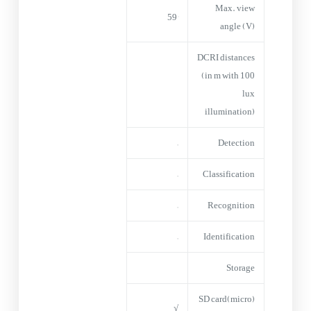
Max. view
59°
angle (V)
DCRI distances
(in m with 100
lux
illumination)
–
Detection
–
Classification
–
Recognition
–
Identification
Storage
(micro)SD card
√