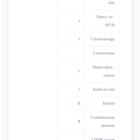
slot
Direct-to-
√
iSCSI
√
Cloud storage
Connections
Alarm input /
√
output
√
Audio in/out
X
Hybrid
Confrontation
X
monitor
12VDC power