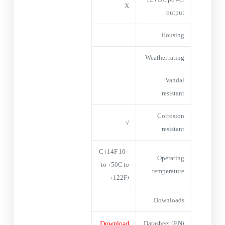
X
output
Housing
Weather rating
Vandal
resistant
Corrosion
√
resistant
-10 C (14F
Operating
to +50C to
temperature
+122F)
Downloads
Download
Datasheet (EN)