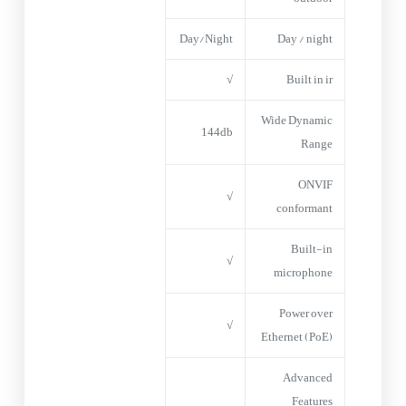
Day/Night
Day / night
√
Built in ir
Wide Dynamic
144db
Range
ONVIF
√
conformant
Built-in
√
microphone
Power over
√
Ethernet (PoE)
Advanced
Features