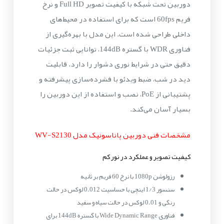
دوربین تحت شبکه با کیفیت تصویر Full HD و نرخ
فریم 60fps است که برای استفاده در محیط‌های
داخلی طراحی شده است. این مدل با بهره‌گیری از
فناوری WDR با گستره 144dB، توانایی ثبت جزئیات
دقیق حتی در شرایط نوری دشوار را دارد. قابلیت
دید در شب، ضبط ویدئو با فشرده‌سازی پیشرفته و
پشتیبانی از PoE، نصب و استفاده از این دوربین را
بسیار آسان می‌کند.
مشخصات فنی دوربین پاناسونیک مدل WV-S2130
کیفیت تصویر و عملکرد در نور کم
رزولوشن 1080p با نرخ 60 فریم بر ثانیه
سنسور 1/3 اینچی با حساسیت 0.012 لوکس در حالت
رنگی و 0.01 لوکس در حالت سیاه و سفید
فناوری Wide Dynamic Range با گستره 144dB برای