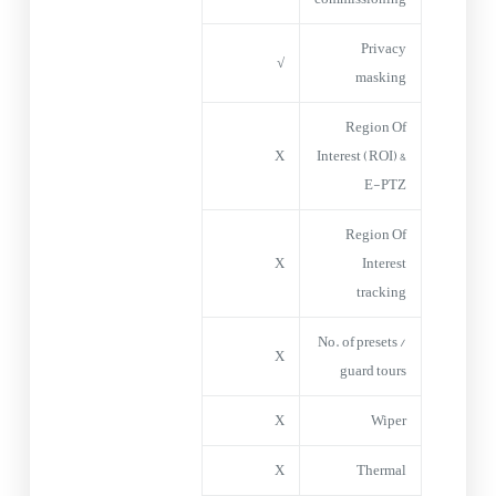
Privacy
√
masking
Region Of
X
Interest (ROI) &
E-PTZ
Region Of
X
Interest
tracking
No. of presets /
X
guard tours
X
Wiper
X
Thermal