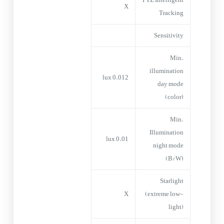
PTZ Intelligent
X
Tracking
Sensitivity
Min.
illumination
0.012 lux
day mode
(color)
Min.
Illumination
0.01 lux
night mode
(B/W)
Starlight
X
(extreme low-
light)