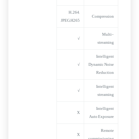
H.264;
Compression
JPEG;H265
Multi-
√
streaming
Intelligent
√
Dynamic Noise
Reduction
Intelligent
√
streaming
Intelligent
X
Auto Exposure
Remote
X
commissioning