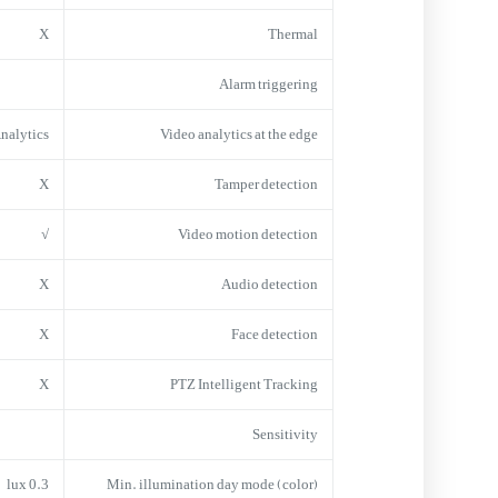
X
Thermal
Alarm triggering
Analytics
Video analytics at the edge
X
Tamper detection
√
Video motion detection
X
Audio detection
X
Face detection
X
PTZ Intelligent Tracking
Sensitivity
0.3 lux
Min. illumination day mode (color)