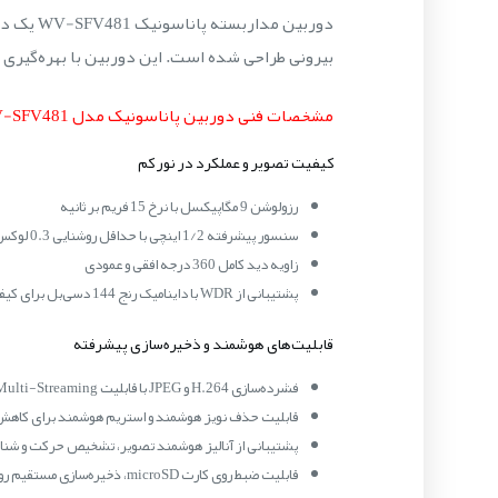
بیرونی طراحی شده است. این دوربین با بهره‌گیری از سنسور 1/2 اینچی و پردازش پیشرفته تصویر، جزئیات دقیق و گست
مشخصات فنی دوربین پاناسونیک مدل WV-SFV481
کیفیت تصویر و عملکرد در نور کم
رزولوشن 9 مگاپیکسل با نرخ 15 فریم بر ثانیه
سنسور پیشرفته 1/2 اینچی با حداقل روشنایی 0.3 لوکس در حالت رنگی
زاویه دید کامل 360 درجه افقی و عمودی
پشتیبانی از WDR با داینامیک رنج 144 دسی‌بل برای کیفیت تصویر در شرایط نوری متفاوت
قابلیت‌های هوشمند و ذخیره‌سازی پیشرفته
فشرده‌سازی H.264 و JPEG با قابلیت Multi-Streaming
قابلیت حذف نویز هوشمند و استریم هوشمند برای کاهش
پشتیبانی از آنالیز هوشمند تصویر، تشخیص حرکت و شنا
قابلیت ضبط روی کارت microSD، ذخیره‌سازی مستقیم روی iSCSI و فضای ابری