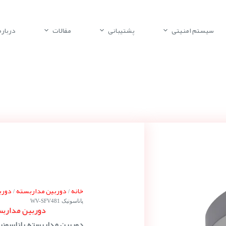
سیستم امنیتی
پشتیبانی
مقالات
درباره 
خانه
دوربین مداربسته
دورب
/
/
پاناسونیک WV-SFV481
دوربین مداربسته پ