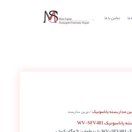
ما
تماس با ما
ین مداربسته پاناسونیک
/ دوربین مداربسته
اناسونیک WV-SFV481
دوربین مداربسته پاناسونیک WV-SFV481 با رزولوشن 9 مگاپیکسل،