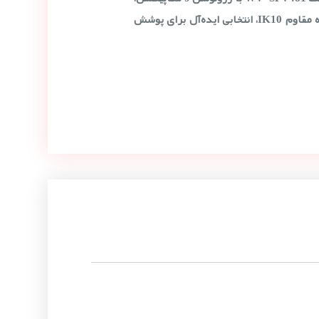
زاویه دید 360 درجه و بدنه مقاوم IK10، انتخابی ایده‌آل برای پوشش