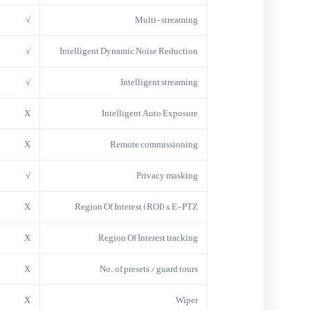
√
Multi-streaming
√
Intelligent Dynamic Noise Reduction
√
Intelligent streaming
X
Intelligent Auto Exposure
X
Remote commissioning
√
Privacy masking
X
Region Of Interest (ROI) & E-PTZ
X
Region Of Interest tracking
X
No. of presets / guard tours
X
Wiper