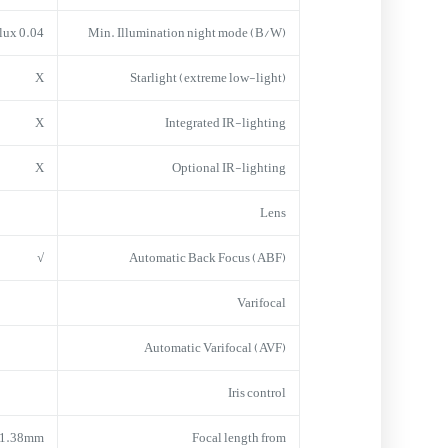
0.04 lux
Min. Illumination night mode (B/W)
X
Starlight (extreme low-light)
X
Integrated IR-lighting
X
Optional IR-lighting
Lens
√
Automatic Back Focus (ABF)
Varifocal
Automatic Varifocal (AVF)
Iris control
1.38mm
Focal length from