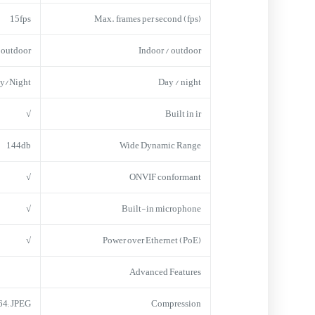
15fps
Max. frames per second (fps)
outdoor
Indoor / outdoor
y/Night
Day / night
√
Built in ir
144db
Wide Dynamic Range
√
ONVIF conformant
√
Built-in microphone
√
Power over Ethernet (PoE)
Advanced Features
64; JPEG
Compression