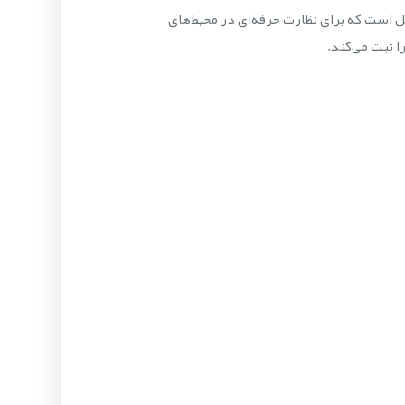
WV-SFV481 یک دوربین دام تحت شبکه با قابلیت ضبط تصاویر 360 درجه و کیفیت 9 مگاپیکسل است که برای نظارت حرفه‌ای در محیط‌های