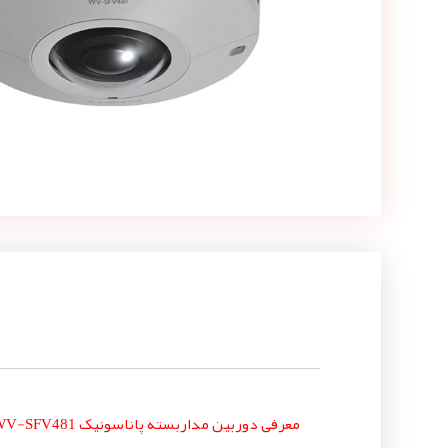
معرفی دوربین مداربسته پاناسونیک WV-SFV481