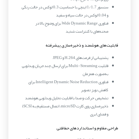
سنسور 1/1.7 اینچی با حساسیت 0.3 لوکس در حالت رنگی
و 0.04 لوکس در حالت سیاه و سفید
فناوری Wide Dynamic Range برای وضوح بالا در
صحنه‌های با کنتراست شدید
قابلیت‌های هوشمند و ذخیره‌سازی پیشرفته
پشتیبانی از فرمت‌های H.264 و JPEG
قابلیت Multi-Streaming برای ارسال چند جریان ویدئویی
به‌صورت همزمان
فناوری Intelligent Dynamic Noise Reduction برای
کاهش نویز تصویر
تشخیص حرکت و صدا با قابلیت تحلیل ویدئویی هوشمند
ذخیره‌سازی روی کارت microSD، اتصال مستقیم به iSCSI
و فضای ابری
طراحی مقاوم و استانداردهای حفاظتی