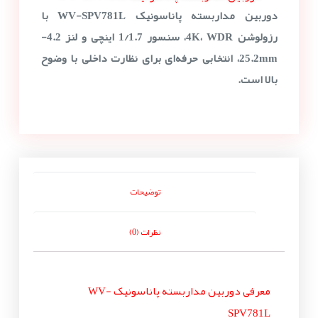
دوربین مداربسته پاناسونیک WV-SPV781L با
رزولوشن 4K، WDR، سنسور 1/1.7 اینچی و لنز 4.2-
25.2mm، انتخابی حرفه‌ای برای نظارت داخلی با وضوح
بالا است.
توضیحات
نظرات (0)
معرفی دوربین مداربسته پاناسونیک WV-
SPV781L