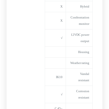
X
Hybrid
Confrontation
X
monitor
12VDC power
√
output
Housing
Weather rating
Vandal
IK10
resistant
Corrosion
√
resistant
-45 C