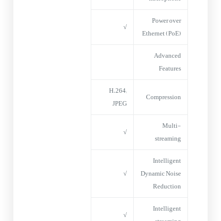
Power over
√
Ethernet (PoE)
Advanced
Features
H.264;
Compression
JPEG
Multi-
√
streaming
Intelligent
√
Dynamic Noise
Reduction
Intelligent
√