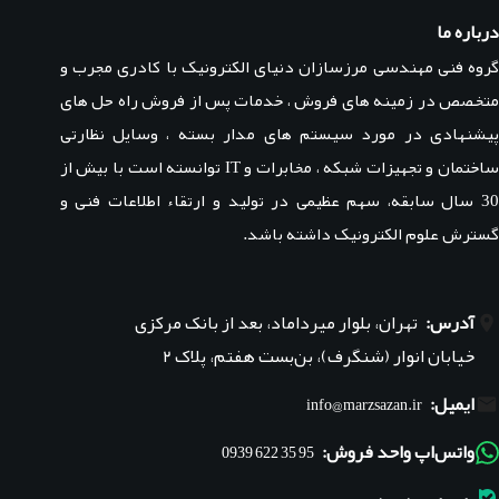
درباره ما
گروه فنی مهندسی مرزسازان دنیای الکترونیک با کادری مجرب و
متخصص در زمینه های فروش ، خدمات پس از فروش راه حل های
پیشنهادی در مورد سیستم های مدار بسته ، وسایل نظارتی
ساختمان و تجهیزات شبکه ، مخابرات و IT توانسته است با بیش از
30 سال سابقه، سهم عظیمی در تولید و ارتقاء اطلاعات فنی و
گسترش علوم الکترونیک داشته باشد.
آدرس:
تهران، بلوار میرداماد، بعد از بانک مرکزی
خیابان انوار (شنگرف)، بن‌بست هفتم، پلاک ۲
ایمیل:
info@marzsazan.ir
واتس‌اپ واحد فروش:
95 35 622 0939