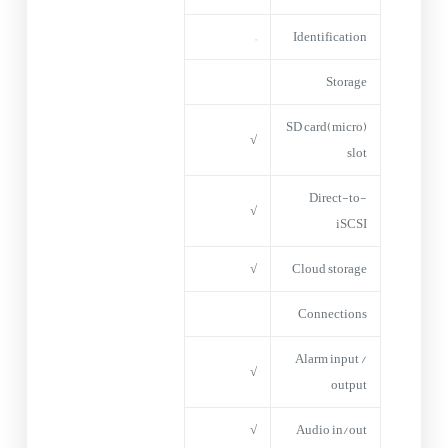
–
Identification
Storage
(micro)SD card
√
slot
Direct-to-
√
iSCSI
√
Cloud storage
Connections
Alarm input /
√
output
√
Audio in/out