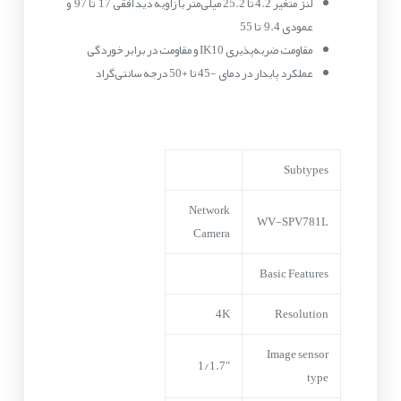
لنز متغیر 4.2 تا 25.2 میلی‌متر با زاویه دید افقی 17° تا 97° و
عمودی 9.4° تا 55°
مقاومت ضربه‌پذیری IK10 و مقاومت در برابر خوردگی
عملکرد پایدار در دمای -45 تا +50 درجه سانتی‌گراد
Subtypes
Network
WV-SPV781L
Camera
Basic Features
4K
Resolution
Image sensor
1/1.7″
type