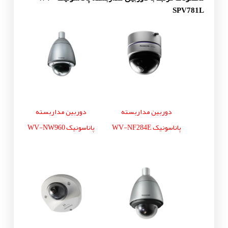
SPV781L
دوربین مداربسته
دوربین مداربسته
پاناسونیک WV-NF284E
پاناسونیک WV-NW960