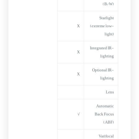
(B/W)
Starlight
X
(extreme low-
light)
Integrated IR-
X
lighting
Optional IR-
X
lighting
Lens
Automatic
√
Back Focus
(ABF)
Varifocal