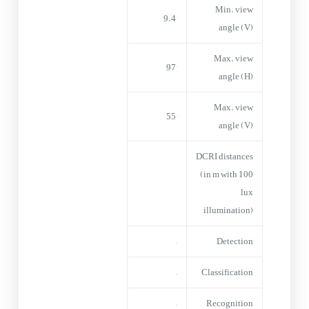
Min. view
9.4°
angle (V)
Max. view
97°
angle (H)
Max. view
55°
angle (V)
DCRI distances
(in m with 100
lux
illumination)
–
Detection
–
Classification
–
Recognition