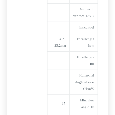
Automatic
Varifocal (AVF)
Iris control
4.2-
Focal length
25.2mm
from
Focal length
till
Horizontal
Angle of View
(HAoV)
Min. view
17°
angle (H)