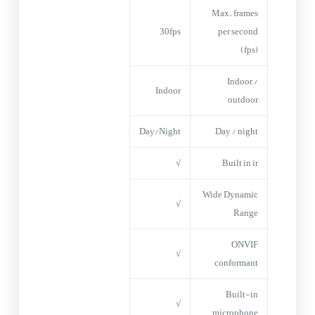
Max. frames
30fps
per second
(fps)
Indoor /
Indoor
outdoor
Day/Night
Day / night
√
Built in ir
Wide Dynamic
√
Range
ONVIF
√
conformant
Built-in
√
microphone