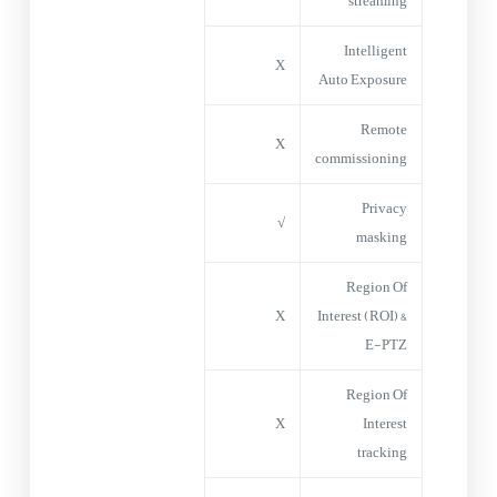
streaming
Intelligent
X
Auto Exposure
Remote
X
commissioning
Privacy
√
masking
Region Of
X
Interest (ROI) &
E-PTZ
Region Of
X
Interest
tracking