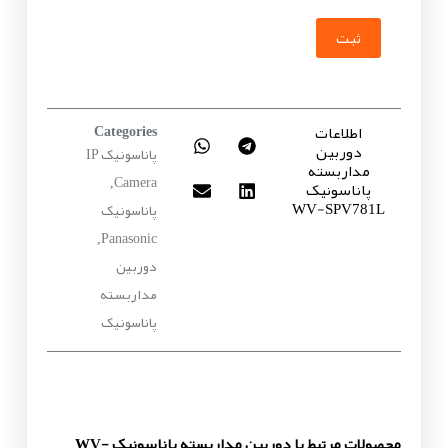
ثبت
اطلاعات
Categories
دوربین
پاناسونیک IP
مداربسته
Camera
پاناسونیک
,
WV-SPV781L
پاناسونیک
Panasonic
,
دوربین
مداربسته
پاناسونیک
محصولات مرتبط با دوربین مداربسته پاناسونیک WV-