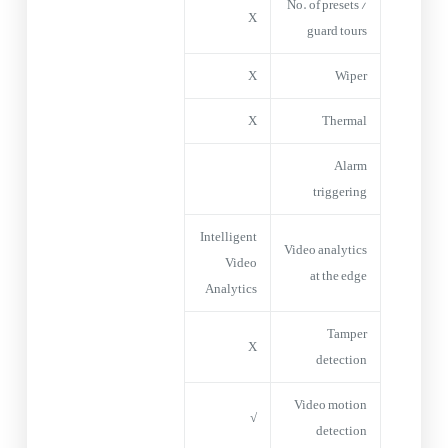
No. of presets /
X
guard tours
X
Wiper
X
Thermal
Alarm
triggering
Intelligent
Video analytics
Video
at the edge
Analytics
Tamper
X
detection
Video motion
√
detection