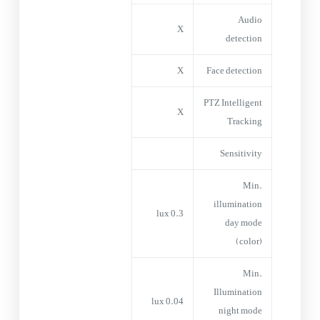
Audio
X
detection
X
Face detection
PTZ Intelligent
X
Tracking
Sensitivity
Min.
illumination
0.3 lux
day mode
(color)
Min.
Illumination
0.04 lux
night mode